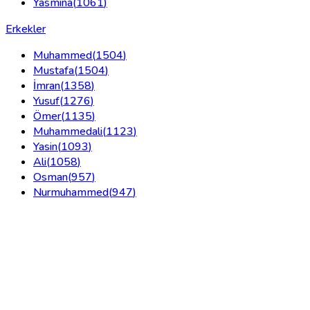
Yasmina
(
1061
)
Erkekler
Muhammed
(
1504
)
Mustafa
(
1504
)
İmran
(
1358
)
Yusuf
(
1276
)
Ömer
(
1135
)
Muhammedali
(
1123
)
Yasin
(
1093
)
Ali
(
1058
)
Osman
(
957
)
Nurmuhammed
(
947
)