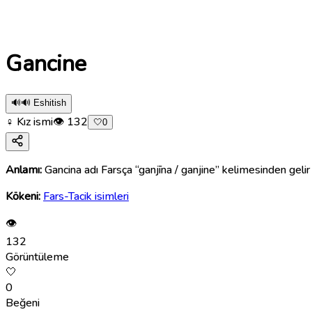
Gancine
🔊
🔊 Eshitish
♀ Kız ismi
👁
132
🤍
0
Anlamı:
Gancina adı Farsça “ganjīna / ganjine” kelimesinden gelir 
Kökeni:
Fars-Tacik isimleri
👁
132
Görüntüleme
🤍
0
Beğeni