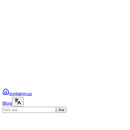
Ismlarim.uz
Blog
Ara