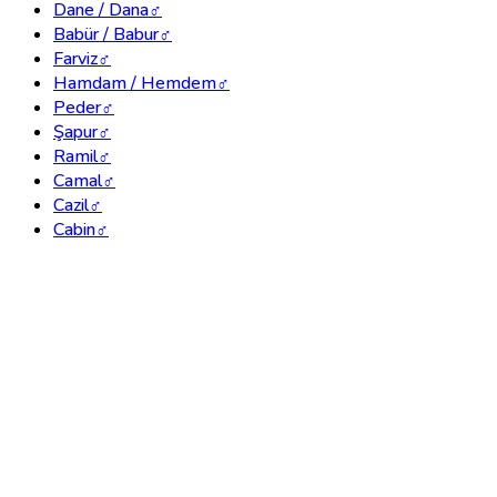
Dane / Dana
♂
Babür / Babur
♂
Farviz
♂
Hamdam / Hemdem
♂
Peder
♂
Şapur
♂
Ramil
♂
Camal
♂
Cazil
♂
Cabin
♂