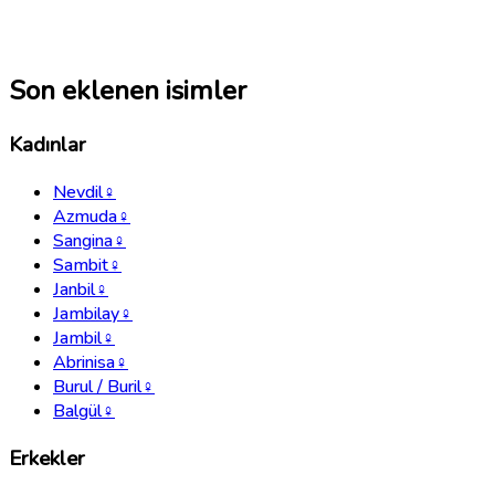
Son eklenen isimler
Kadınlar
Nevdil
♀
Azmuda
♀
Sangina
♀
Sambit
♀
Janbil
♀
Jambilay
♀
Jambil
♀
Abrinisa
♀
Burul / Buril
♀
Balgül
♀
Erkekler