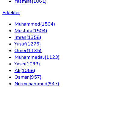
Yasmina
(
1061
)
Erkekler
Muhammed
(
1504
)
Mustafa
(
1504
)
İmran
(
1358
)
Yusuf
(
1276
)
Ömer
(
1135
)
Muhammedali
(
1123
)
Yasin
(
1093
)
Ali
(
1058
)
Osman
(
957
)
Nurmuhammed
(
947
)