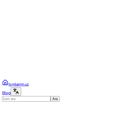
Ismlarim.uz
Blog
Ara