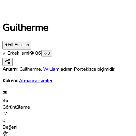
Guilherme
🔊
🔊 Eshitish
♂ Erkek ismi
👁
86
🤍
0
Anlamı:
Guilherme,
William
adının Portekizce biçimidir.
Kökeni:
Almanca isimler
👁
86
Görüntüleme
🤍
0
Beğeni
🏆