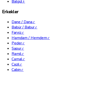
Balgül
♀
Erkekler
Dane / Dana
♂
Babür / Babur
♂
Farviz
♂
Hamdam / Hemdem
♂
Peder
♂
Şapur
♂
Ramil
♂
Camal
♂
Cazil
♂
Cabin
♂