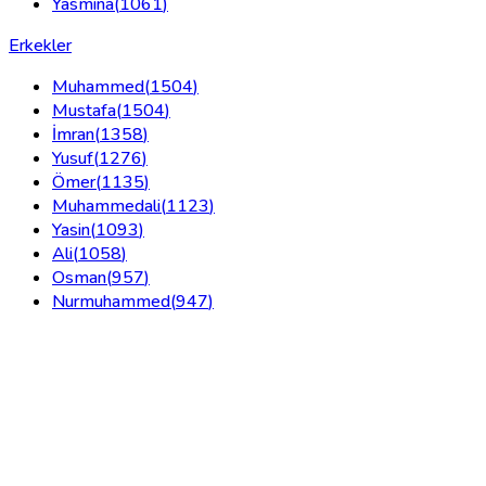
Yasmina
(
1061
)
Erkekler
Muhammed
(
1504
)
Mustafa
(
1504
)
İmran
(
1358
)
Yusuf
(
1276
)
Ömer
(
1135
)
Muhammedali
(
1123
)
Yasin
(
1093
)
Ali
(
1058
)
Osman
(
957
)
Nurmuhammed
(
947
)