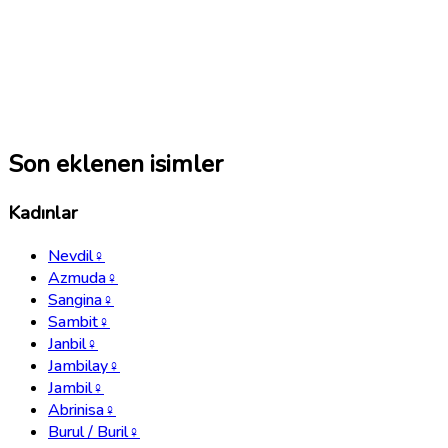
Son eklenen isimler
Kadınlar
Nevdil
♀
Azmuda
♀
Sangina
♀
Sambit
♀
Janbil
♀
Jambilay
♀
Jambil
♀
Abrinisa
♀
Burul / Buril
♀