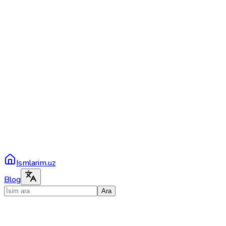
Ismlarim.uz
Blog
Ara