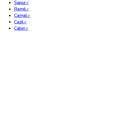
Şapur
♂
Ramil
♂
Camal
♂
Cazil
♂
Cabin
♂