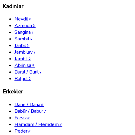
Kadınlar
Nevdil
♀
Azmuda
♀
Sangina
♀
Sambit
♀
Janbil
♀
Jambilay
♀
Jambil
♀
Abrinisa
♀
Burul / Buril
♀
Balgül
♀
Erkekler
Dane / Dana
♂
Babür / Babur
♂
Farviz
♂
Hamdam / Hemdem
♂
Peder
♂