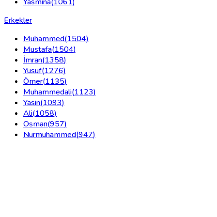
Yasmina
(
1061
)
Erkekler
Muhammed
(
1504
)
Mustafa
(
1504
)
İmran
(
1358
)
Yusuf
(
1276
)
Ömer
(
1135
)
Muhammedali
(
1123
)
Yasin
(
1093
)
Ali
(
1058
)
Osman
(
957
)
Nurmuhammed
(
947
)