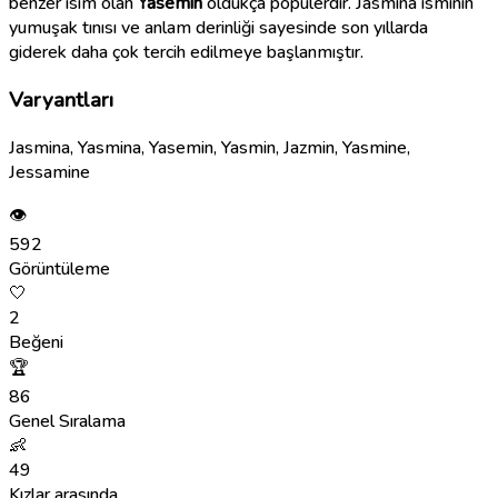
benzer isim olan
Yasemin
oldukça popülerdir. Jasmina isminin
yumuşak tınısı ve anlam derinliği sayesinde son yıllarda
giderek daha çok tercih edilmeye başlanmıştır.
Varyantları
Jasmina, Yasmina, Yasemin, Yasmin, Jazmin, Yasmine,
Jessamine
👁
592
Görüntüleme
🤍
2
Beğeni
🏆
86
Genel Sıralama
👶
49
Kızlar arasında