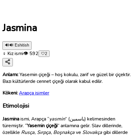
Jasmina
🔊
🔊 Eshitish
♀ Kız ismi
👁
592
🤍
2
Anlamı:
Yasemin çiçeği – hoş kokulu, zarif ve güzel bir çiçektir.
Bazı kültürlerde cennet çiçeği olarak kabul edilir.
Kökeni:
Arapça isimler
Etimolojisi
Jasmina
ismi, Arapça “
yasmin
” (ياسمين) kelimesinden
türemiştir. “
Yasemin çiçeği
” anlamına gelir. Slav dillerinde,
özellikle
Rusça, Sırpça, Boşnakça
ve
Slovakça
gibi dillerde