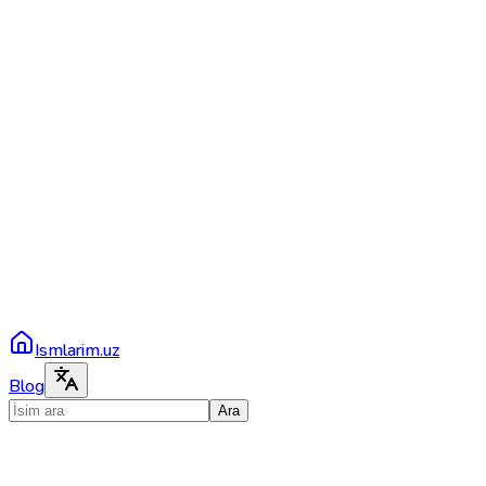
Ismlarim.uz
Blog
Ara