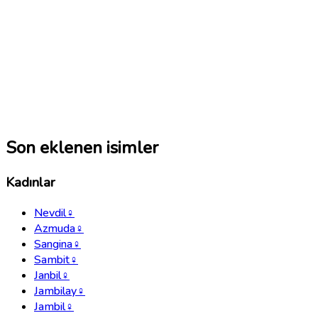
Son eklenen isimler
Kadınlar
Nevdil
♀
Azmuda
♀
Sangina
♀
Sambit
♀
Janbil
♀
Jambilay
♀
Jambil
♀