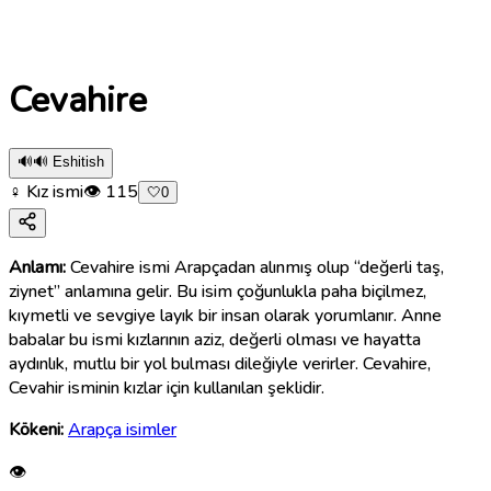
Cevahire
🔊
🔊 Eshitish
♀ Kız ismi
👁
115
🤍
0
Anlamı:
Cevahire ismi Arapçadan alınmış olup “değerli taş,
ziynet” anlamına gelir. Bu isim çoğunlukla paha biçilmez,
kıymetli ve sevgiye layık bir insan olarak yorumlanır. Anne
babalar bu ismi kızlarının aziz, değerli olması ve hayatta
aydınlık, mutlu bir yol bulması dileğiyle verirler. Cevahire,
Cevahir isminin kızlar için kullanılan şeklidir.
Kökeni:
Arapça isimler
👁