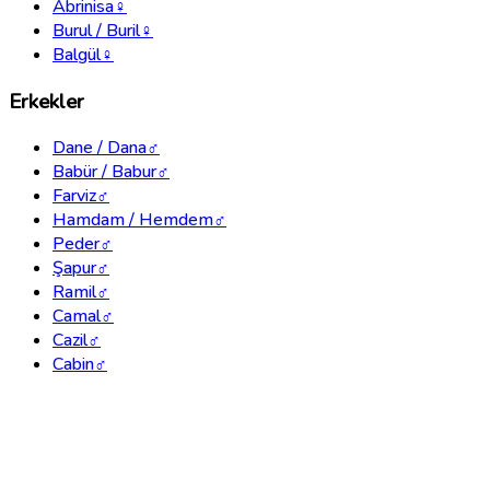
Abrinisa
♀
Burul / Buril
♀
Balgül
♀
Erkekler
Dane / Dana
♂
Babür / Babur
♂
Farviz
♂
Hamdam / Hemdem
♂
Peder
♂
Şapur
♂
Ramil
♂
Camal
♂
Cazil
♂
Cabin
♂