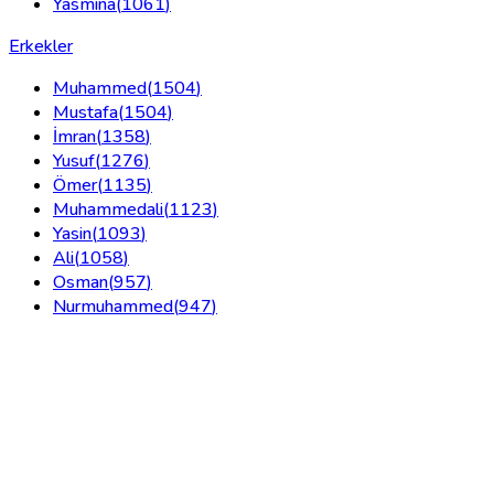
Yasmina
(
1061
)
Erkekler
Muhammed
(
1504
)
Mustafa
(
1504
)
İmran
(
1358
)
Yusuf
(
1276
)
Ömer
(
1135
)
Muhammedali
(
1123
)
Yasin
(
1093
)
Ali
(
1058
)
Osman
(
957
)
Nurmuhammed
(
947
)