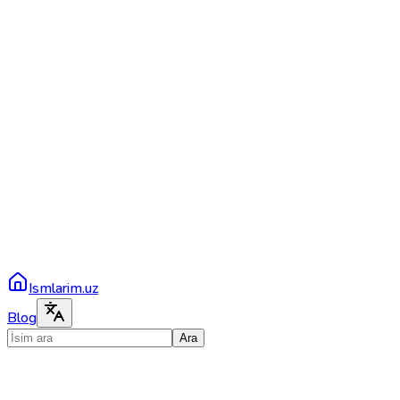
Ismlarim.uz
Blog
Ara