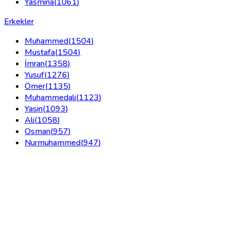
Yasmina
(
1061
)
Erkekler
Muhammed
(
1504
)
Mustafa
(
1504
)
İmran
(
1358
)
Yusuf
(
1276
)
Ömer
(
1135
)
Muhammedali
(
1123
)
Yasin
(
1093
)
Ali
(
1058
)
Osman
(
957
)
Nurmuhammed
(
947
)