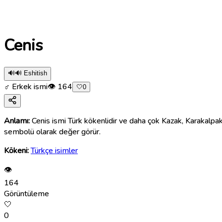
Cenis
🔊
🔊 Eshitish
♂ Erkek ismi
👁
164
🤍
0
Anlamı:
Cenis ismi Türk kökenlidir ve daha çok Kazak, Karakalpak ve
sembolü olarak değer görür.
Kökeni:
Türkçe isimler
👁
164
Görüntüleme
🤍
0