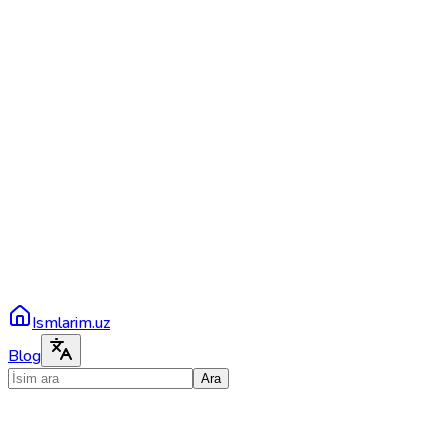
Ismlarim.uz
Blog
Ara