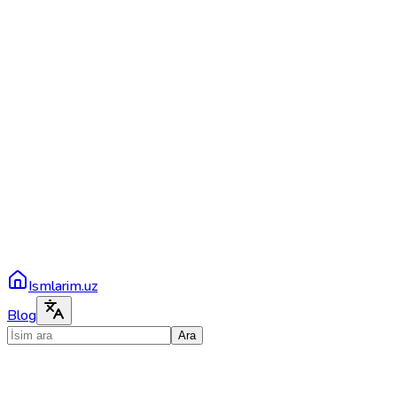
Ismlarim.uz
Blog
Ara