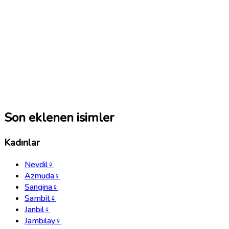
Son eklenen isimler
Kadınlar
Nevdil
♀
Azmuda
♀
Sangina
♀
Sambit
♀
Janbil
♀
Jambilay
♀