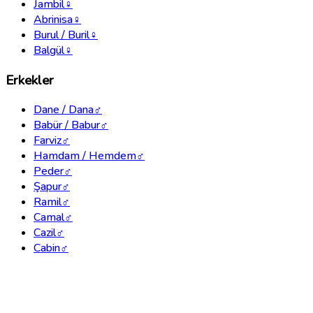
Jambil
♀
Abrinisa
♀
Burul / Buril
♀
Balgül
♀
Erkekler
Dane / Dana
♂
Babür / Babur
♂
Farviz
♂
Hamdam / Hemdem
♂
Peder
♂
Şapur
♂
Ramil
♂
Camal
♂
Cazil
♂
Cabin
♂