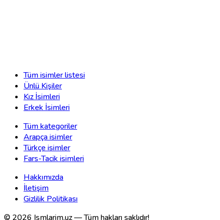
Tüm isimler listesi
Ünlü Kişiler
Kız İsimleri
Erkek İsimleri
Tüm kategoriler
Arapça isimler
Türkçe isimler
Fars-Tacik isimleri
Hakkımızda
İletişim
Gizlilik Politikası
©
2026
Ismlarim.uz —
Tüm hakları saklıdır!