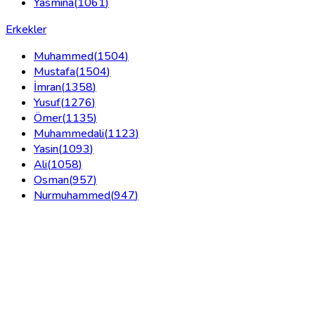
Yasmina
(
1061
)
Erkekler
Muhammed
(
1504
)
Mustafa
(
1504
)
İmran
(
1358
)
Yusuf
(
1276
)
Ömer
(
1135
)
Muhammedali
(
1123
)
Yasin
(
1093
)
Ali
(
1058
)
Osman
(
957
)
Nurmuhammed
(
947
)