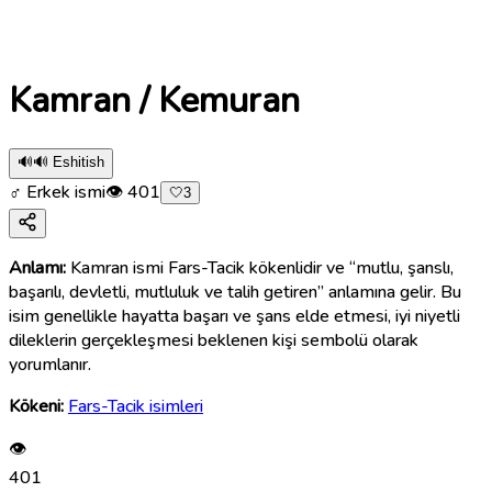
Kamran / Kemuran
🔊
🔊 Eshitish
♂ Erkek ismi
👁
401
🤍
3
Anlamı:
Kamran ismi Fars-Tacik kökenlidir ve “mutlu, şanslı,
başarılı, devletli, mutluluk ve talih getiren” anlamına gelir. Bu
isim genellikle hayatta başarı ve şans elde etmesi, iyi niyetli
dileklerin gerçekleşmesi beklenen kişi sembolü olarak
yorumlanır.
Kökeni:
Fars-Tacik isimleri
👁
401