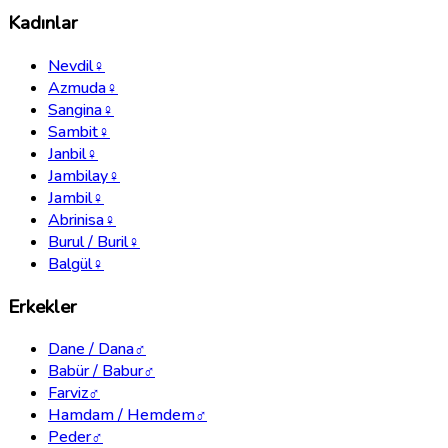
Kadınlar
Nevdil
♀
Azmuda
♀
Sangina
♀
Sambit
♀
Janbil
♀
Jambilay
♀
Jambil
♀
Abrinisa
♀
Burul / Buril
♀
Balgül
♀
Erkekler
Dane / Dana
♂
Babür / Babur
♂
Farviz
♂
Hamdam / Hemdem
♂
Peder
♂