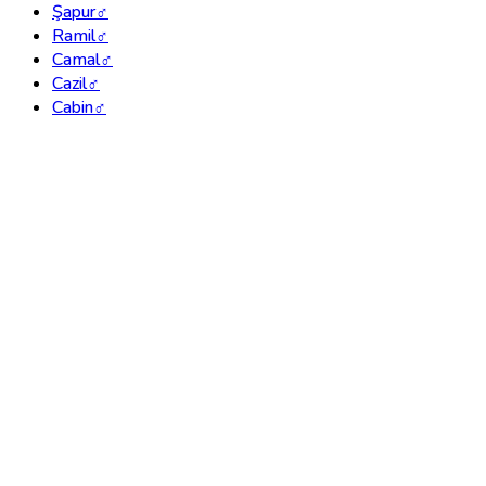
Şapur
♂
Ramil
♂
Camal
♂
Cazil
♂
Cabin
♂