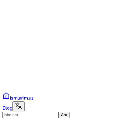
Ismlarim.uz
Blog
Ara