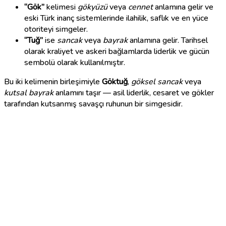
“Gök”
kelimesi
gökyüzü
veya
cennet
anlamına gelir ve
eski Türk inanç sistemlerinde ilahilik, saflık ve en yüce
otoriteyi simgeler.
“Tuğ”
ise
sancak
veya
bayrak
anlamına gelir. Tarihsel
olarak kraliyet ve askeri bağlamlarda liderlik ve gücün
sembolü olarak kullanılmıştır.
Bu iki kelimenin birleşimiyle
Göktuğ
,
göksel sancak
veya
kutsal bayrak
anlamını taşır — asil liderlik, cesaret ve gökler
tarafından kutsanmış savaşçı ruhunun bir simgesidir.