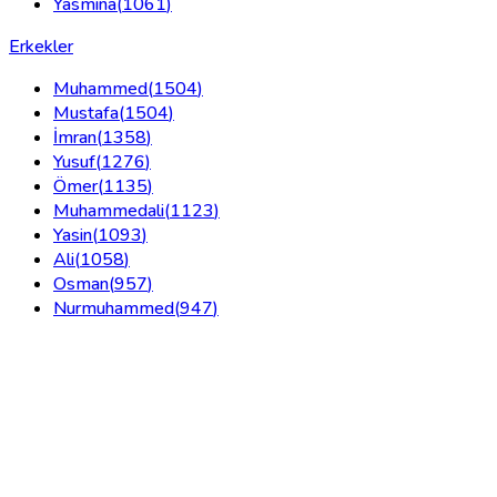
Yasmina
(
1061
)
Erkekler
Muhammed
(
1504
)
Mustafa
(
1504
)
İmran
(
1358
)
Yusuf
(
1276
)
Ömer
(
1135
)
Muhammedali
(
1123
)
Yasin
(
1093
)
Ali
(
1058
)
Osman
(
957
)
Nurmuhammed
(
947
)