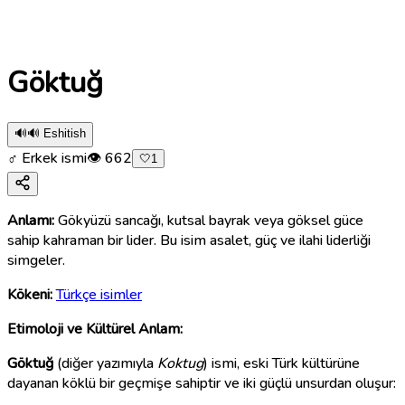
Göktuğ
🔊
🔊 Eshitish
♂ Erkek ismi
👁
662
🤍
1
Anlamı:
Gökyüzü sancağı, kutsal bayrak veya göksel güce
sahip kahraman bir lider. Bu isim asalet, güç ve ilahi liderliği
simgeler.
Kökeni:
Türkçe isimler
Etimoloji ve Kültürel Anlam:
Göktuğ
(diğer yazımıyla
Koktug
) ismi, eski Türk kültürüne
dayanan köklü bir geçmişe sahiptir ve iki güçlü unsurdan oluşur: