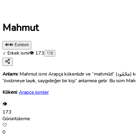
Mahmut
🔊
🔊 Eshitish
♂ Erkek ismi
👁
173
🤍
0
Anlamı:
Mahmut ismi Arapça kökenlidir ve “maḥmūd” (مَحْمُود) kelimesinden türemiştir. Bu kelime “övülmüş”, “takdir edilmiş” veya “saygı duyulan” anlamına gelir. Bu nedenle Mahmut ismi
“övülmeye layık, saygıdeğer bir kişi” anlamına gelir. Bu isim Mah
Kökeni:
Arapça isimler
👁
173
Görüntüleme
🤍
0