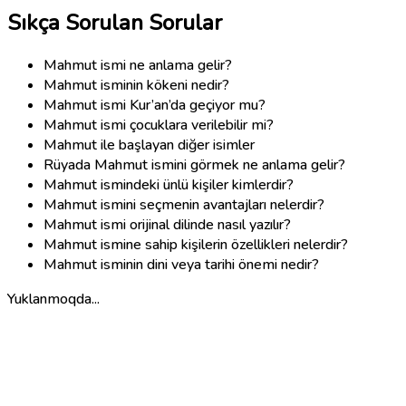
Sıkça Sorulan Sorular
Mahmut ismi ne anlama gelir?
Mahmut isminin kökeni nedir?
Mahmut ismi Kur’an’da geçiyor mu?
Mahmut ismi çocuklara verilebilir mi?
Mahmut ile başlayan diğer isimler
Rüyada Mahmut ismini görmek ne anlama gelir?
Mahmut ismindeki ünlü kişiler kimlerdir?
Mahmut ismini seçmenin avantajları nelerdir?
Mahmut ismi orijinal dilinde nasıl yazılır?
Mahmut ismine sahip kişilerin özellikleri nelerdir?
Mahmut isminin dini veya tarihi önemi nedir?
Yuklanmoqda...