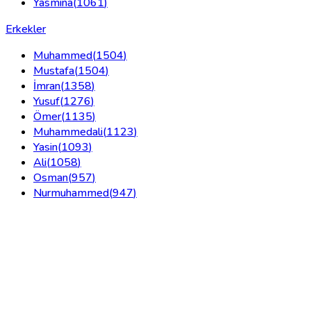
Yasmina
(
1061
)
Erkekler
Muhammed
(
1504
)
Mustafa
(
1504
)
İmran
(
1358
)
Yusuf
(
1276
)
Ömer
(
1135
)
Muhammedali
(
1123
)
Yasin
(
1093
)
Ali
(
1058
)
Osman
(
957
)
Nurmuhammed
(
947
)