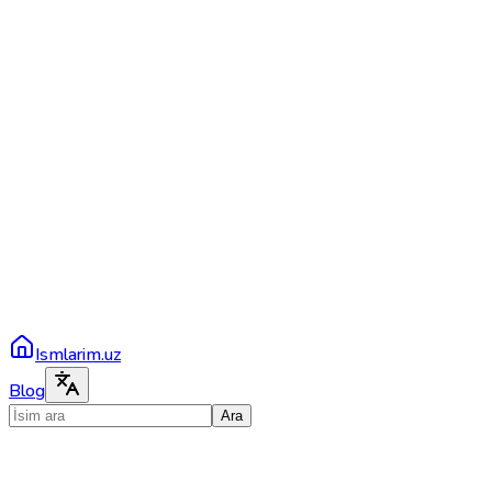
Ismlarim.uz
Blog
Ara