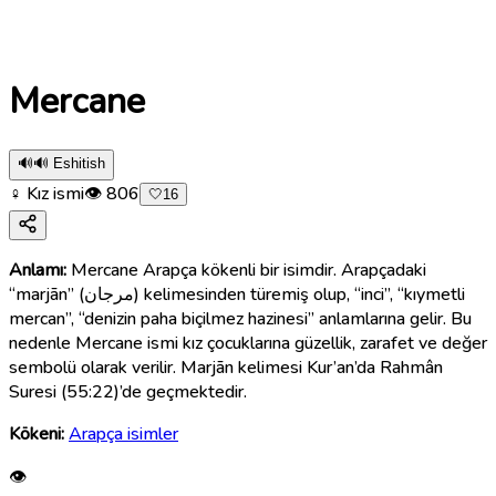
Mercane
🔊
🔊 Eshitish
♀ Kız ismi
👁
806
🤍
16
Anlamı:
Mercane Arapça kökenli bir isimdir. Arapçadaki
“marjān” (مرجان) kelimesinden türemiş olup, “inci”, “kıymetli
mercan”, “denizin paha biçilmez hazinesi” anlamlarına gelir. Bu
nedenle Mercane ismi kız çocuklarına güzellik, zarafet ve değer
sembolü olarak verilir. Marjān kelimesi Kur’an’da Rahmân
Suresi (55:22)’de geçmektedir.
Kökeni:
Arapça isimler
👁