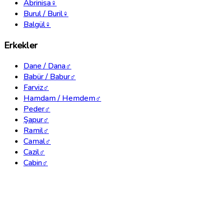
Abrinisa
♀
Burul / Buril
♀
Balgül
♀
Erkekler
Dane / Dana
♂
Babür / Babur
♂
Farviz
♂
Hamdam / Hemdem
♂
Peder
♂
Şapur
♂
Ramil
♂
Camal
♂
Cazil
♂
Cabin
♂