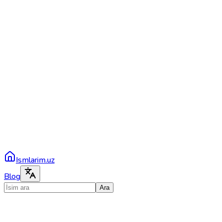
Ismlarim.uz
Blog
Ara