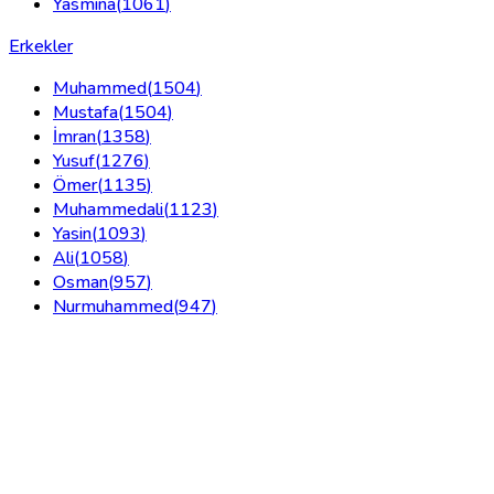
Yasmina
(
1061
)
Erkekler
Muhammed
(
1504
)
Mustafa
(
1504
)
İmran
(
1358
)
Yusuf
(
1276
)
Ömer
(
1135
)
Muhammedali
(
1123
)
Yasin
(
1093
)
Ali
(
1058
)
Osman
(
957
)
Nurmuhammed
(
947
)