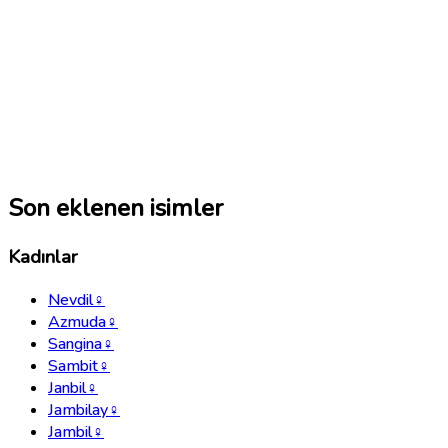
Son eklenen isimler
Kadınlar
Nevdil
♀
Azmuda
♀
Sangina
♀
Sambit
♀
Janbil
♀
Jambilay
♀
Jambil
♀