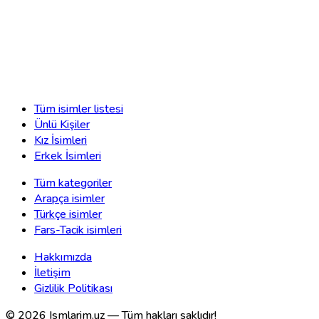
Tüm isimler listesi
Ünlü Kişiler
Kız İsimleri
Erkek İsimleri
Tüm kategoriler
Arapça isimler
Türkçe isimler
Fars-Tacik isimleri
Hakkımızda
İletişim
Gizlilik Politikası
©
2026
Ismlarim.uz —
Tüm hakları saklıdır!