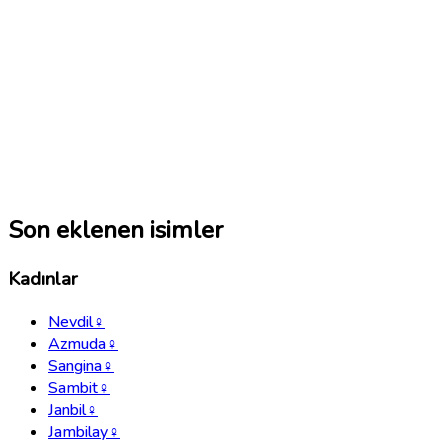
Son eklenen isimler
Kadınlar
Nevdil
♀
Azmuda
♀
Sangina
♀
Sambit
♀
Janbil
♀
Jambilay
♀