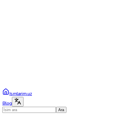
Ismlarim.uz
Blog
Ara