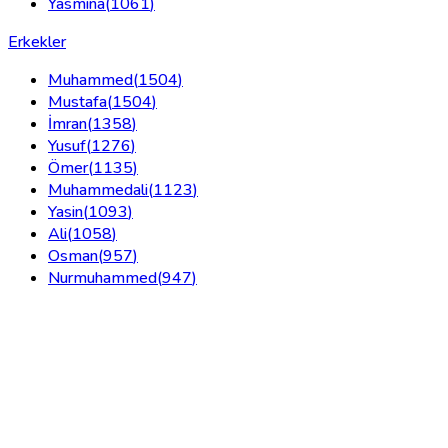
Yasmina
(
1061
)
Erkekler
Muhammed
(
1504
)
Mustafa
(
1504
)
İmran
(
1358
)
Yusuf
(
1276
)
Ömer
(
1135
)
Muhammedali
(
1123
)
Yasin
(
1093
)
Ali
(
1058
)
Osman
(
957
)
Nurmuhammed
(
947
)