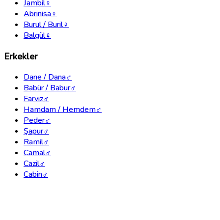
Jambil
♀
Abrinisa
♀
Burul / Buril
♀
Balgül
♀
Erkekler
Dane / Dana
♂
Babür / Babur
♂
Farviz
♂
Hamdam / Hemdem
♂
Peder
♂
Şapur
♂
Ramil
♂
Camal
♂
Cazil
♂
Cabin
♂