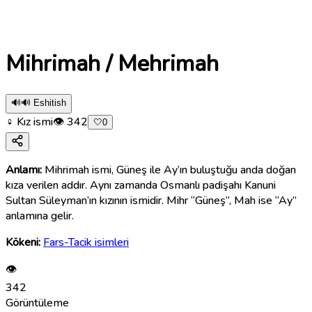
Mihrimah / Mehrimah
🔊
🔊 Eshitish
♀ Kız ismi
👁
342
🤍
0
Anlamı:
Mihrimah ismi, Güneş ile Ay’ın buluştuğu anda doğan
kıza verilen addır. Aynı zamanda Osmanlı padişahı Kanuni
Sultan Süleyman’ın kızının ismidir. Mihr “Güneş”, Mah ise “Ay”
anlamına gelir.
Kökeni:
Fars-Tacik isimleri
👁
342
Görüntüleme