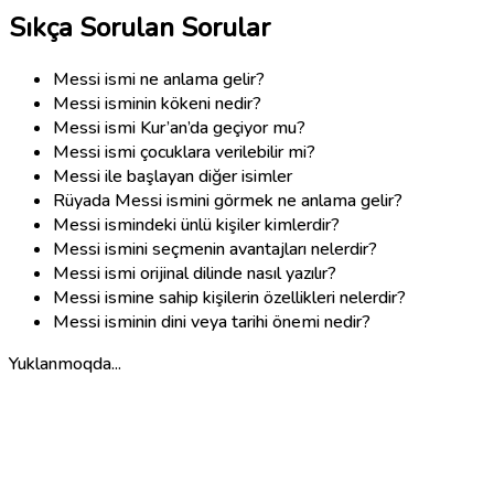
Sıkça Sorulan Sorular
Messi ismi ne anlama gelir?
Messi isminin kökeni nedir?
Messi ismi Kur’an’da geçiyor mu?
Messi ismi çocuklara verilebilir mi?
Messi ile başlayan diğer isimler
Rüyada Messi ismini görmek ne anlama gelir?
Messi ismindeki ünlü kişiler kimlerdir?
Messi ismini seçmenin avantajları nelerdir?
Messi ismi orijinal dilinde nasıl yazılır?
Messi ismine sahip kişilerin özellikleri nelerdir?
Messi isminin dini veya tarihi önemi nedir?
Yuklanmoqda...