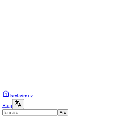
Ismlarim.uz
Blog
Ara