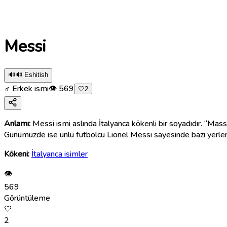
Messi
🔊
🔊 Eshitish
♂ Erkek ismi
👁
569
🤍
2
Anlamı:
Messi ismi aslında İtalyanca kökenli bir soyadıdır. “Mass
Günümüzde ise ünlü futbolcu Lionel Messi sayesinde bazı yerlerd
Kökeni:
İtalyanca isimler
👁
569
Görüntüleme
🤍
2