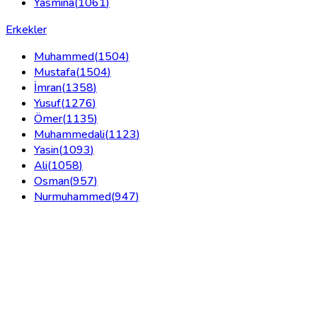
Yasmina
(
1061
)
Erkekler
Muhammed
(
1504
)
Mustafa
(
1504
)
İmran
(
1358
)
Yusuf
(
1276
)
Ömer
(
1135
)
Muhammedali
(
1123
)
Yasin
(
1093
)
Ali
(
1058
)
Osman
(
957
)
Nurmuhammed
(
947
)