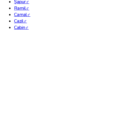
Şapur
♂
Ramil
♂
Camal
♂
Cazil
♂
Cabin
♂