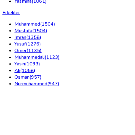
Yasmina
(
1061
)
Erkekler
Muhammed
(
1504
)
Mustafa
(
1504
)
İmran
(
1358
)
Yusuf
(
1276
)
Ömer
(
1135
)
Muhammedali
(
1123
)
Yasin
(
1093
)
Ali
(
1058
)
Osman
(
957
)
Nurmuhammed
(
947
)