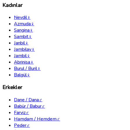
Kadınlar
Nevdil
♀
Azmuda
♀
Sangina
♀
Sambit
♀
Janbil
♀
Jambilay
♀
Jambil
♀
Abrinisa
♀
Burul / Buril
♀
Balgül
♀
Erkekler
Dane / Dana
♂
Babür / Babur
♂
Farviz
♂
Hamdam / Hemdem
♂
Peder
♂