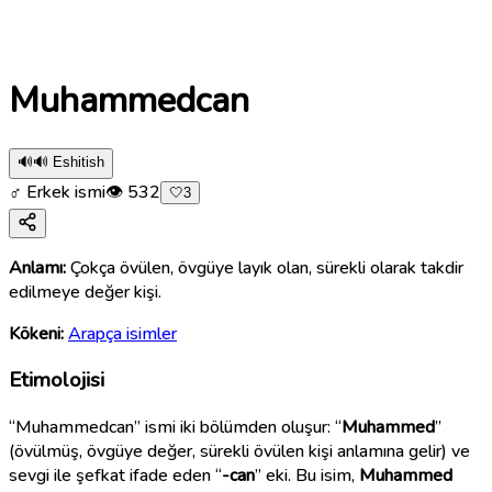
Muhammedcan
🔊
🔊 Eshitish
♂ Erkek ismi
👁
532
🤍
3
Anlamı:
Çokça övülen, övgüye layık olan, sürekli olarak takdir
edilmeye değer kişi.
Kökeni:
Arapça isimler
Etimolojisi
“Muhammedcan” ismi iki bölümden oluşur: “
Muhammed
”
(övülmüş, övgüye değer, sürekli övülen kişi anlamına gelir) ve
sevgi ile şefkat ifade eden “
-can
” eki. Bu isim,
Muhammed