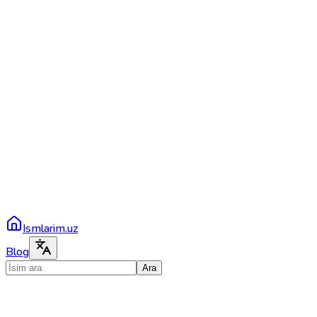
Ismlarim.uz
Blog
Ara