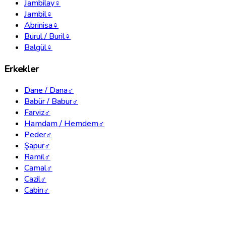
Jambilay
♀
Jambil
♀
Abrinisa
♀
Burul / Buril
♀
Balgül
♀
Erkekler
Dane / Dana
♂
Babür / Babur
♂
Farviz
♂
Hamdam / Hemdem
♂
Peder
♂
Şapur
♂
Ramil
♂
Camal
♂
Cazil
♂
Cabin
♂