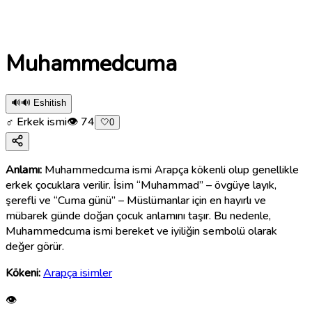
Muhammedcuma
🔊
🔊 Eshitish
♂ Erkek ismi
👁
74
🤍
0
Anlamı:
Muhammedcuma ismi Arapça kökenli olup genellikle
erkek çocuklara verilir. İsim “Muhammad” – övgüye layık,
şerefli ve “Cuma günü” – Müslümanlar için en hayırlı ve
mübarek günde doğan çocuk anlamını taşır. Bu nedenle,
Muhammedcuma ismi bereket ve iyiliğin sembolü olarak
değer görür.
Kökeni:
Arapça isimler
👁