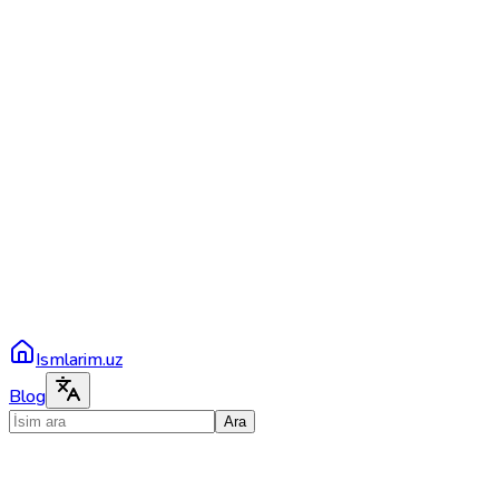
Ismlarim.uz
Blog
Ara