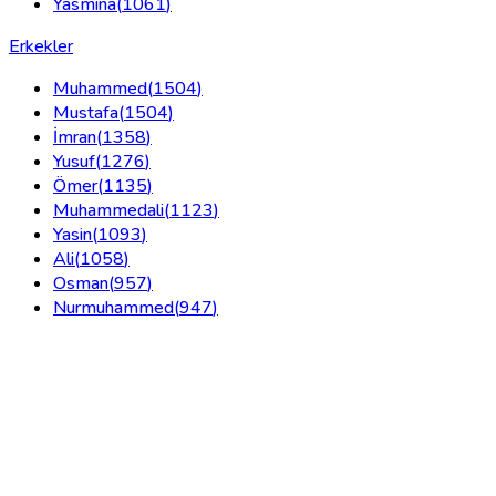
Yasmina
(
1061
)
Erkekler
Muhammed
(
1504
)
Mustafa
(
1504
)
İmran
(
1358
)
Yusuf
(
1276
)
Ömer
(
1135
)
Muhammedali
(
1123
)
Yasin
(
1093
)
Ali
(
1058
)
Osman
(
957
)
Nurmuhammed
(
947
)