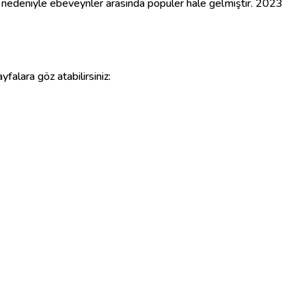
mı nedeniyle ebeveynler arasında popüler hale gelmiştir. 2023
yfalara göz atabilirsiniz: