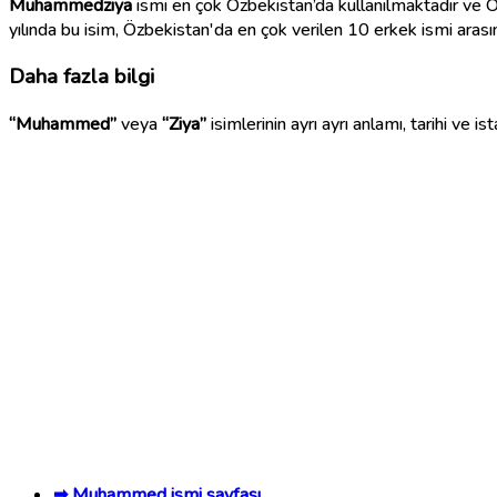
Muhammedziya
ismi en çok Özbekistan’da kullanılmaktadır ve Or
yılında bu isim, Özbekistan'da en çok verilen 10 erkek ismi arasın
Daha fazla bilgi
“Muhammed”
veya
“Ziya”
isimlerinin ayrı ayrı anlamı, tarihi ve i
➡ Muhammed ismi sayfası