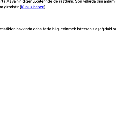
ta Asya’nın diğer ülkelerinde de rastlanır. Son yıllarda dini anla
a girmiştir (
Kun.uz haberi
).
statistikleri hakkında daha fazla bilgi edinmek isterseniz aşağıdaki sa