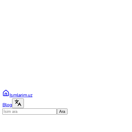
Ismlarim.uz
Blog
Ara