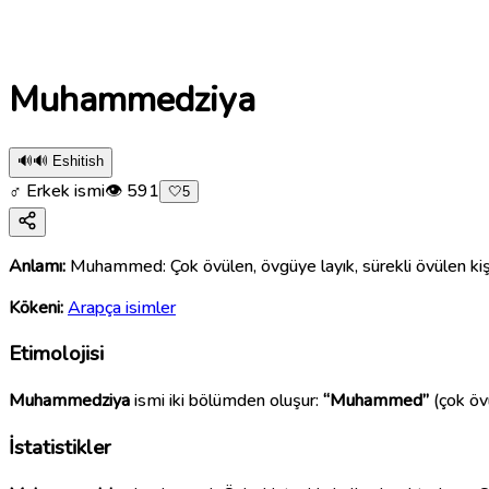
Muhammedziya
🔊
🔊 Eshitish
♂ Erkek ismi
👁
591
🤍
5
Anlamı:
Muhammed: Çok övülen, övgüye layık, sürekli övülen kişi. Z
Kökeni:
Arapça isimler
Etimolojisi
Muhammedziya
ismi iki bölümden oluşur:
“Muhammed”
(çok öv
İstatistikler