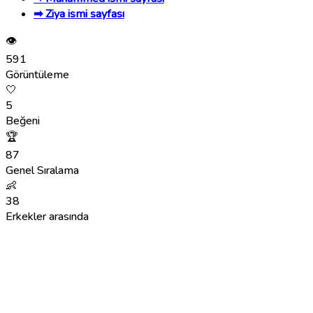
➡ Ziya ismi sayfası
👁
591
Görüntüleme
🤍
5
Beğeni
🏆
87
Genel Sıralama
👶
38
Erkekler arasında