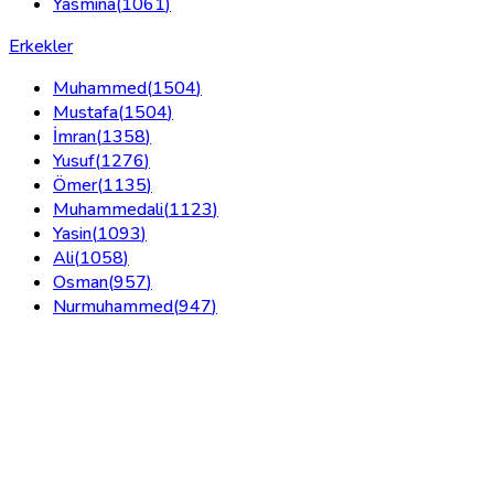
Yasmina
(
1061
)
Erkekler
Muhammed
(
1504
)
Mustafa
(
1504
)
İmran
(
1358
)
Yusuf
(
1276
)
Ömer
(
1135
)
Muhammedali
(
1123
)
Yasin
(
1093
)
Ali
(
1058
)
Osman
(
957
)
Nurmuhammed
(
947
)