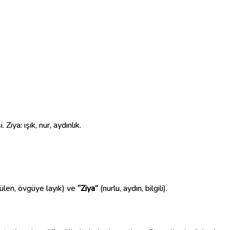
iya: ışık, nur, aydınlık.
ülen, övgüye layık) ve
“Ziya”
(nurlu, aydın, bilgili).