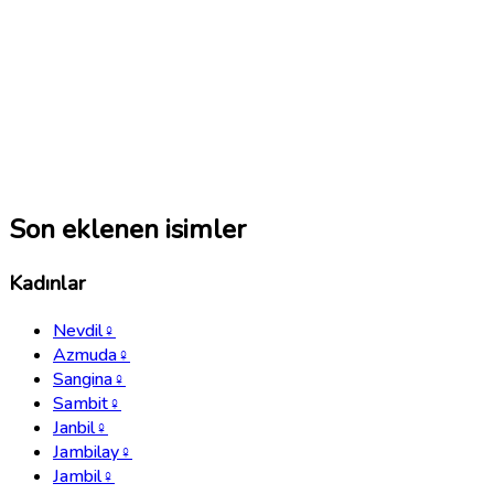
Son eklenen isimler
Kadınlar
Nevdil
♀
Azmuda
♀
Sangina
♀
Sambit
♀
Janbil
♀
Jambilay
♀
Jambil
♀