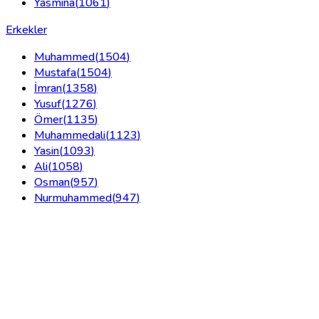
Yasmina
(
1061
)
Erkekler
Muhammed
(
1504
)
Mustafa
(
1504
)
İmran
(
1358
)
Yusuf
(
1276
)
Ömer
(
1135
)
Muhammedali
(
1123
)
Yasin
(
1093
)
Ali
(
1058
)
Osman
(
957
)
Nurmuhammed
(
947
)