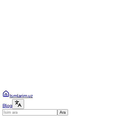
Ismlarim.uz
Blog
Ara