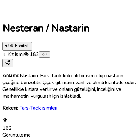
Nesteran / Nastarin
🔊
🔊 Eshitish
♀ Kız ismi
👁
182
🤍
4
Anlamı:
Nastarin, Fars-Tacik kökenli bir isim olup nastarin
çiçeğine benzetilir. Çiçek gibi narin, zarif ve alımlı kızı ifade eder.
Genellikle kızlara verilir ve onların güzelliğini, inceliğini ve
merhametini vurgulash için ishlatiladi.
Kökeni:
Fars-Tacik isimleri
👁
182
Görüntüleme