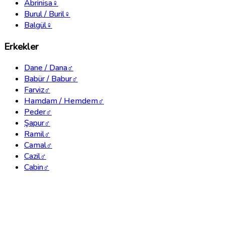
Abrinisa
♀
Burul / Buril
♀
Balgül
♀
Erkekler
Dane / Dana
♂
Babür / Babur
♂
Farviz
♂
Hamdam / Hemdem
♂
Peder
♂
Şapur
♂
Ramil
♂
Camal
♂
Cazil
♂
Cabin
♂