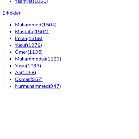
Yasmina
(
1061
)
Erkekler
Muhammed
(
1504
)
Mustafa
(
1504
)
İmran
(
1358
)
Yusuf
(
1276
)
Ömer
(
1135
)
Muhammedali
(
1123
)
Yasin
(
1093
)
Ali
(
1058
)
Osman
(
957
)
Nurmuhammed
(
947
)