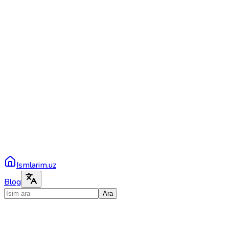
Ismlarim.uz
Blog
Ara