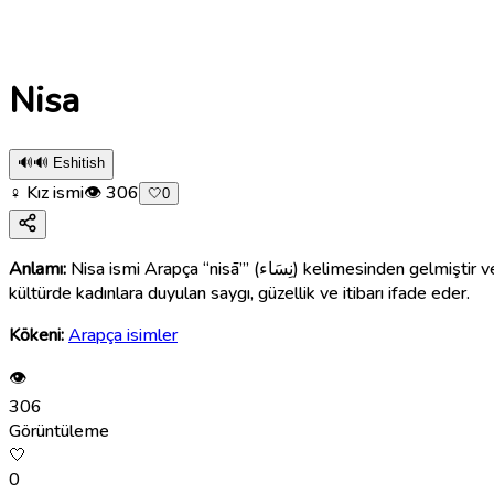
Nisa
🔊
🔊 Eshitish
♀ Kız ismi
👁
306
🤍
0
Anlamı:
Nisa ismi Arapça “nisā’” (نِسَاء) kelimesinden gelmiştir ve “kadınlar”, “hanımlar” anlamına gelir. Bu nedenle Nisa ismi kadınsılığın, zarafetin ve yumuşak huyluluğun simgesidir. İslami
kültürde kadınlara duyulan saygı, güzellik ve itibarı ifade eder.
Kökeni:
Arapça isimler
👁
306
Görüntüleme
🤍
0