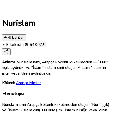
Nurislam
🔊
🔊 Eshitish
♂ Erkek ismi
👁
543
🤍
3
Anlamı:
Nurislam ismi, Arapça kökenli iki kelimeden — “Nur”
(ışık, aydınlık) ve “İslam” (İslam dini) oluşur. Anlamı “İslam’ın
ışığı” veya “dinin aydınlığı”dır.
Kökeni:
Arapça isimler
Etimolojisi
Nurislam ismi Arapça kökenli iki kelimeden oluşur: “Nur” (ışık)
ve “İslam” (İslam dini). Bu birleşim, “İslam’ın ışığı” veya “dinin