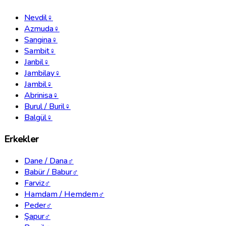
Nevdil
♀
Azmuda
♀
Sangina
♀
Sambit
♀
Janbil
♀
Jambilay
♀
Jambil
♀
Abrinisa
♀
Burul / Buril
♀
Balgül
♀
Erkekler
Dane / Dana
♂
Babür / Babur
♂
Farviz
♂
Hamdam / Hemdem
♂
Peder
♂
Şapur
♂