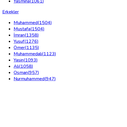
Yasmina
(
1061
)
Erkekler
Muhammed
(
1504
)
Mustafa
(
1504
)
İmran
(
1358
)
Yusuf
(
1276
)
Ömer
(
1135
)
Muhammedali
(
1123
)
Yasin
(
1093
)
Ali
(
1058
)
Osman
(
957
)
Nurmuhammed
(
947
)