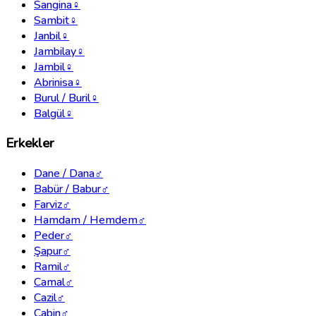
Sangina
♀
Sambit
♀
Janbil
♀
Jambilay
♀
Jambil
♀
Abrinisa
♀
Burul / Buril
♀
Balgül
♀
Erkekler
Dane / Dana
♂
Babür / Babur
♂
Farviz
♂
Hamdam / Hemdem
♂
Peder
♂
Şapur
♂
Ramil
♂
Camal
♂
Cazil
♂
Cabin
♂