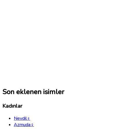
Son eklenen isimler
Kadınlar
Nevdil
♀
Azmuda
♀