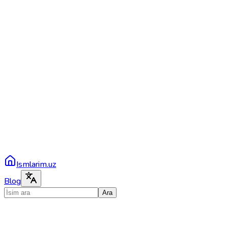
Ismlarim.uz
Blog
Ara