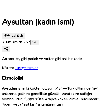
Aysultan (kadın ismi)
🔊
🔊 Eshitish
♀ Kız ismi
👁
257
🤍
0
Anlamı:
Ay gibi parlak ve sultan gibi asil bir kadın
Kökeni:
Türkçe isimler
Etimolojisi
Aysultan
ismi iki kökten oluşur:
“Ay”
— Türk dillerinde “ay”
anlamına gelir ve genellikle güzellik, zarafet ve saflığın
sembolüdür;
“Sultan”
ise Arapça kökenlidir ve “hükümdar”,
“lider” veya “asil kişi” anlamlarını taşır.