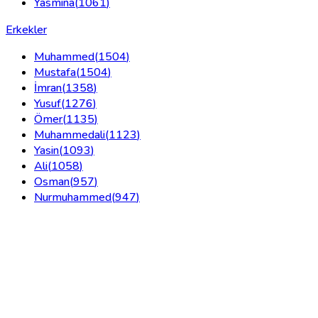
Yasmina
(
1061
)
Erkekler
Muhammed
(
1504
)
Mustafa
(
1504
)
İmran
(
1358
)
Yusuf
(
1276
)
Ömer
(
1135
)
Muhammedali
(
1123
)
Yasin
(
1093
)
Ali
(
1058
)
Osman
(
957
)
Nurmuhammed
(
947
)