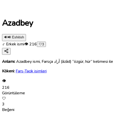
Azadbey
🔊
🔊 Eshitish
♂ Erkek ismi
👁
216
🤍
3
Anlamı:
Azadbey ismi, Farsça آزاد (āzād) “öz
Kökeni:
Fars-Tacik isimleri
👁
216
Görüntüleme
🤍
3
Beğeni