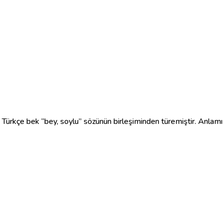
gür, hür” kelimesi ile Türkçe bek “bey, soylu” sözünün birleşiminden türemişt