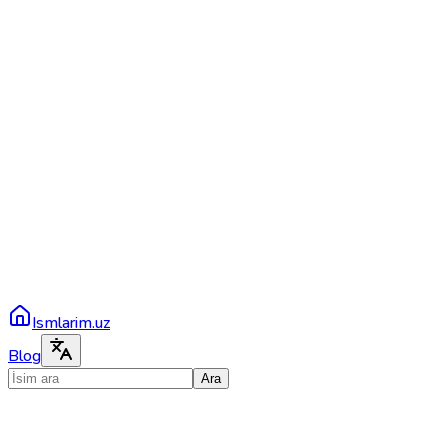
Ismlarim.uz
Blog
Ara