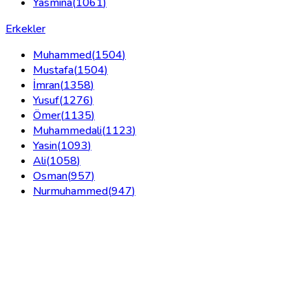
Yasmina
(
1061
)
Erkekler
Muhammed
(
1504
)
Mustafa
(
1504
)
İmran
(
1358
)
Yusuf
(
1276
)
Ömer
(
1135
)
Muhammedali
(
1123
)
Yasin
(
1093
)
Ali
(
1058
)
Osman
(
957
)
Nurmuhammed
(
947
)