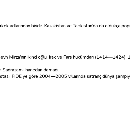
 adlarından biridir. Kazakistan ve Tacikistan’da da oldukça popüle
eyh Mirza’nın ikinci oğlu. Irak ve Fars hükümdarı (1414—1424). 
 Sadrazamı, hanedan damadı.
stası, FIDE’ye göre 2004—2005 yıllarında satranç dünya şampiy