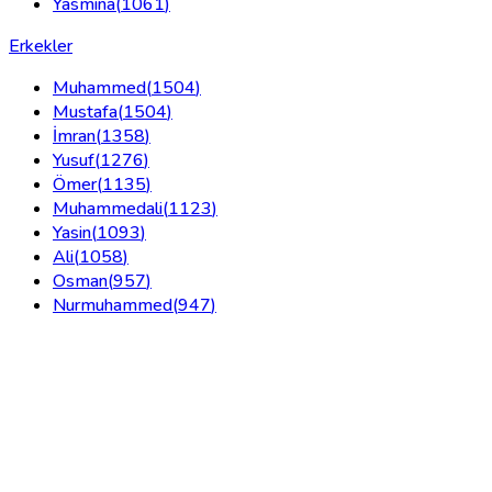
Yasmina
(
1061
)
Erkekler
Muhammed
(
1504
)
Mustafa
(
1504
)
İmran
(
1358
)
Yusuf
(
1276
)
Ömer
(
1135
)
Muhammedali
(
1123
)
Yasin
(
1093
)
Ali
(
1058
)
Osman
(
957
)
Nurmuhammed
(
947
)