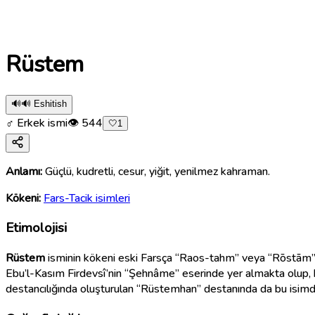
Rüstem
🔊
🔊 Eshitish
♂ Erkek ismi
👁
544
🤍
1
Anlamı:
Güçlü, kudretli, cesur, yiğit, yenilmez kahraman.
Kökeni:
Fars-Tacik isimleri
Etimolojisi
Rüstem
isminin kökeni eski Farsça “Raos-tahm” veya “Rōstām” b
Ebu’l-Kasım Firdevsî’nin “Şehnâme” eserinde yer almakta olup, b
destancılığında oluşturulan “Rüstemhan” destanında da bu isimdeki