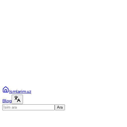
Ismlarim.uz
Blog
Ara