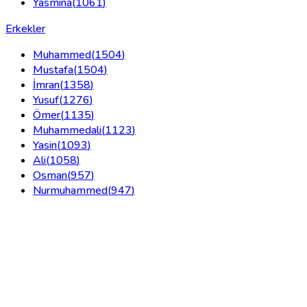
Yasmina
(
1061
)
Erkekler
Muhammed
(
1504
)
Mustafa
(
1504
)
İmran
(
1358
)
Yusuf
(
1276
)
Ömer
(
1135
)
Muhammedali
(
1123
)
Yasin
(
1093
)
Ali
(
1058
)
Osman
(
957
)
Nurmuhammed
(
947
)