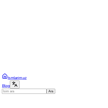
Ismlarim.uz
Blog
Ara