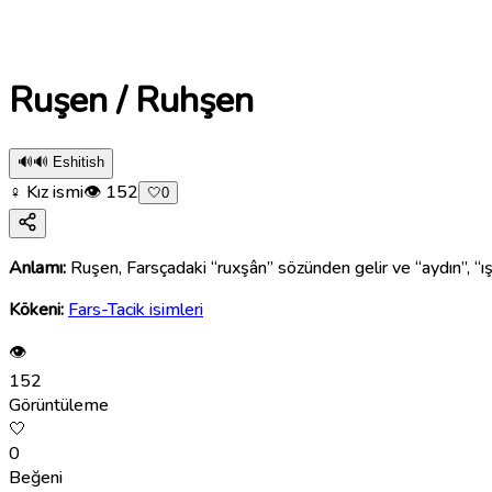
Ruşen / Ruhşen
🔊
🔊 Eshitish
♀ Kız ismi
👁
152
🤍
0
Anlamı:
Ruşen, Farsçadaki “ruxşân” sözünden gelir ve “aydın”, “ışıld
Kökeni:
Fars-Tacik isimleri
👁
152
Görüntüleme
🤍
0
Beğeni