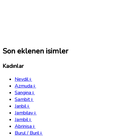
Son eklenen isimler
Kadınlar
Nevdil
♀
Azmuda
♀
Sangina
♀
Sambit
♀
Janbil
♀
Jambilay
♀
Jambil
♀
Abrinisa
♀
Burul / Buril
♀