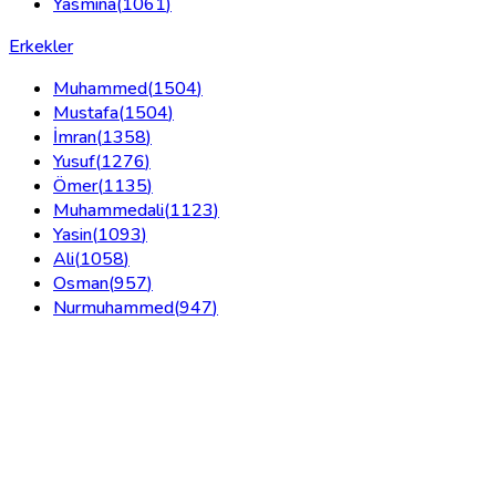
Yasmina
(
1061
)
Erkekler
Muhammed
(
1504
)
Mustafa
(
1504
)
İmran
(
1358
)
Yusuf
(
1276
)
Ömer
(
1135
)
Muhammedali
(
1123
)
Yasin
(
1093
)
Ali
(
1058
)
Osman
(
957
)
Nurmuhammed
(
947
)