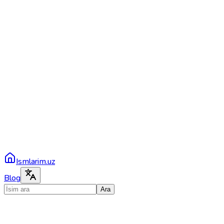
Ismlarim.uz
Blog
Ara