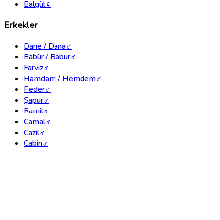
Balgül
♀
Erkekler
Dane / Dana
♂
Babür / Babur
♂
Farviz
♂
Hamdam / Hemdem
♂
Peder
♂
Şapur
♂
Ramil
♂
Camal
♂
Cazil
♂
Cabin
♂