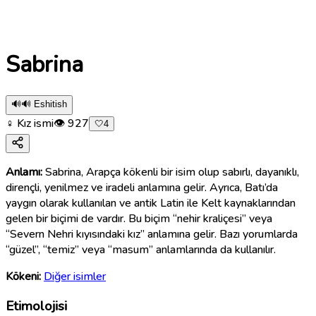
Sabrina
🔊
🔊 Eshitish
♀ Kız ismi
👁
927
🤍
4
Anlamı:
Sabrina, Arapça kökenli bir isim olup sabırlı, dayanıklı,
dirençli, yenilmez ve iradeli anlamına gelir. Ayrıca, Batı’da
yaygın olarak kullanılan ve antik Latin ile Kelt kaynaklarından
gelen bir biçimi de vardır. Bu biçim “nehir kraliçesi” veya
“Severn Nehri kıyısındaki kız” anlamına gelir. Bazı yorumlarda
“güzel”, “temiz” veya “masum” anlamlarında da kullanılır.
Kökeni:
Diğer isimler
Etimolojisi