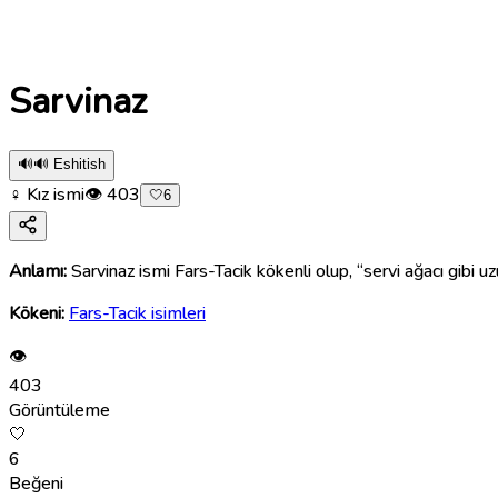
Sarvinaz
🔊
🔊 Eshitish
♀ Kız ismi
👁
403
🤍
6
Anlamı:
Sarvinaz ismi Fars-Tacik kökenli olup, “servi ağacı gibi uz
Kökeni:
Fars-Tacik isimleri
👁
403
Görüntüleme
🤍
6
Beğeni