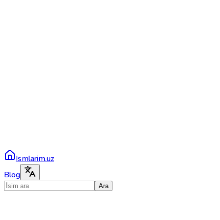
Ismlarim.uz
Blog
Ara