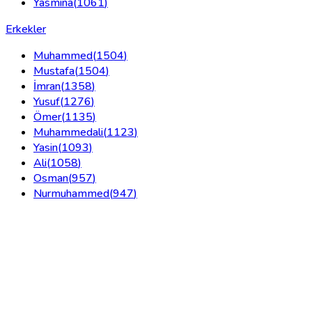
Yasmina
(
1061
)
Erkekler
Muhammed
(
1504
)
Mustafa
(
1504
)
İmran
(
1358
)
Yusuf
(
1276
)
Ömer
(
1135
)
Muhammedali
(
1123
)
Yasin
(
1093
)
Ali
(
1058
)
Osman
(
957
)
Nurmuhammed
(
947
)