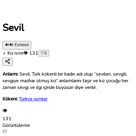
Sevil
🔊
🔊 Eshitish
♀ Kız ismi
👁
131
🤍
0
Anlamı:
Sevil, Türk kökenli bir kadın adı olup “sevilen, sevgili,
sevgiye mazhar olmuş kız” anlamlarını taşır ve kız çocuğu her
zaman sevgi ve ilgi içinde büyüsün diye verilir.
Kökeni:
Türkçe isimler
👁
131
Görüntüleme
🤍