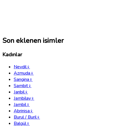
Son eklenen isimler
Kadınlar
Nevdil
♀
Azmuda
♀
Sangina
♀
Sambit
♀
Janbil
♀
Jambilay
♀
Jambil
♀
Abrinisa
♀
Burul / Buril
♀
Balgül
♀