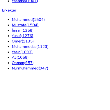
Yasmina
(
1061
)
Erkekler
Muhammed
(
1504
)
Mustafa
(
1504
)
İmran
(
1358
)
Yusuf
(
1276
)
Ömer
(
1135
)
Muhammedali
(
1123
)
Yasin
(
1093
)
Ali
(
1058
)
Osman
(
957
)
Nurmuhammed
(
947
)