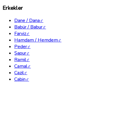
Erkekler
Dane / Dana
♂
Babür / Babur
♂
Farviz
♂
Hamdam / Hemdem
♂
Peder
♂
Şapur
♂
Ramil
♂
Camal
♂
Cazil
♂
Cabin
♂