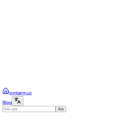
Ismlarim.uz
Blog
Ara