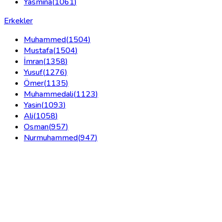
Yasmina
(
1061
)
Erkekler
Muhammed
(
1504
)
Mustafa
(
1504
)
İmran
(
1358
)
Yusuf
(
1276
)
Ömer
(
1135
)
Muhammedali
(
1123
)
Yasin
(
1093
)
Ali
(
1058
)
Osman
(
957
)
Nurmuhammed
(
947
)