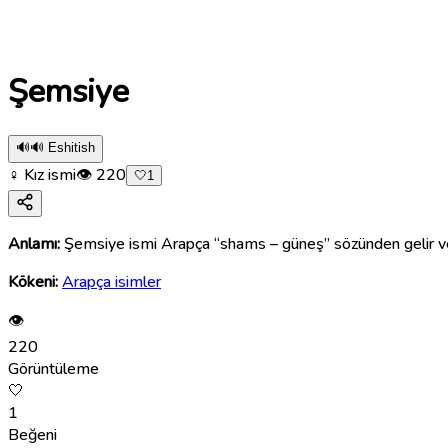
Şemsiye
🔊
🔊 Eshitish
♀ Kız ismi
👁
220
🤍
1
Anlamı:
Şemsiye ismi Arapça “shams – güneş” sözünden gelir ve “g
Kökeni:
Arapça isimler
👁
220
Görüntüleme
🤍
1
Beğeni