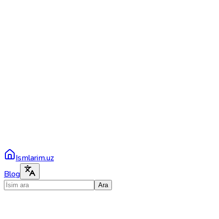
Ismlarim.uz
Blog
Ara