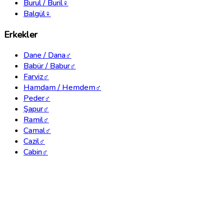
Burul / Buril
♀
Balgül
♀
Erkekler
Dane / Dana
♂
Babür / Babur
♂
Farviz
♂
Hamdam / Hemdem
♂
Peder
♂
Şapur
♂
Ramil
♂
Camal
♂
Cazil
♂
Cabin
♂