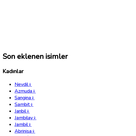
Son eklenen isimler
Kadınlar
Nevdil
♀
Azmuda
♀
Sangina
♀
Sambit
♀
Janbil
♀
Jambilay
♀
Jambil
♀
Abrinisa
♀