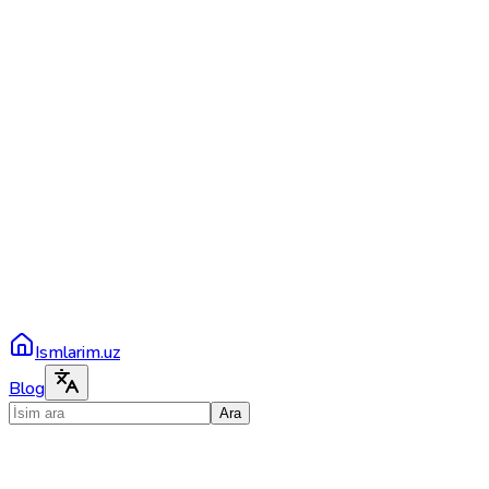
Ismlarim.uz
Blog
Ara