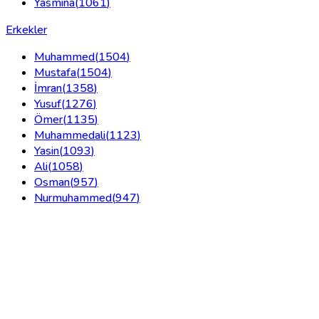
Yasmina
(
1061
)
Erkekler
Muhammed
(
1504
)
Mustafa
(
1504
)
İmran
(
1358
)
Yusuf
(
1276
)
Ömer
(
1135
)
Muhammedali
(
1123
)
Yasin
(
1093
)
Ali
(
1058
)
Osman
(
957
)
Nurmuhammed
(
947
)