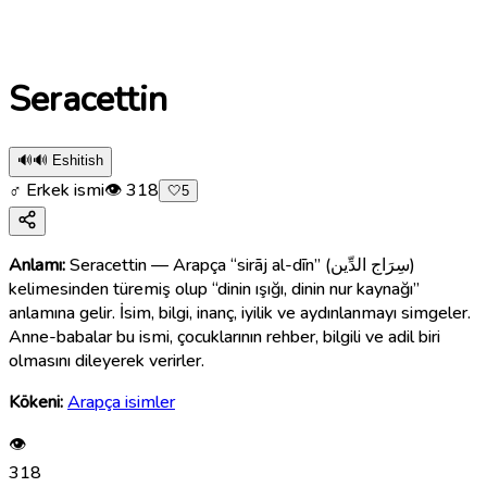
Seracettin
🔊
🔊 Eshitish
♂ Erkek ismi
👁
318
🤍
5
Anlamı:
Seracettin — Arapça “sirāj al-dīn” (سِرَاج الدِّين)
kelimesinden türemiş olup “dinin ışığı, dinin nur kaynağı”
anlamına gelir. İsim, bilgi, inanç, iyilik ve aydınlanmayı simgeler.
Anne-babalar bu ismi, çocuklarının rehber, bilgili ve adil biri
olmasını dileyerek verirler.
Kökeni:
Arapça isimler
👁
318