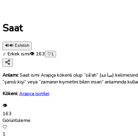
Saat
🔊
🔊 Eshitish
♂ Erkek ismi
👁
163
🤍
1
Anlamı:
Saat ismi Arapça kökenli olup “sā‘ah” (ساعة) kelimesinden alınmıştır. Bu kelime “zaman”, “an”, “saat” veya “fırsat” anlamlarına gelir. Bu nedenle Saat ismi “uğurlu saatte doğan çocuk”,
“şanslı kişi” veya “zamanın kıymetini bilen insan” anlamında kullanı
Kökeni:
Arapça isimler
👁
163
Görüntüleme
🤍
1