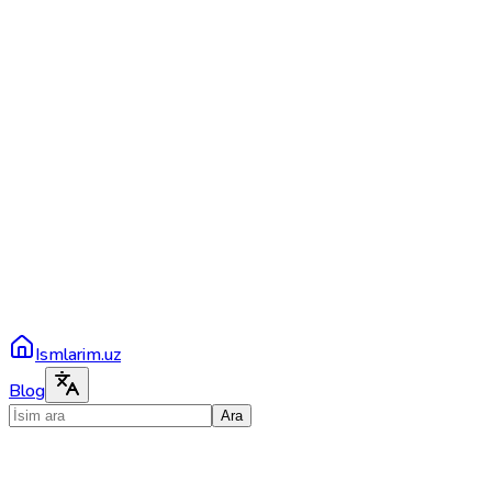
Ismlarim.uz
Blog
Ara