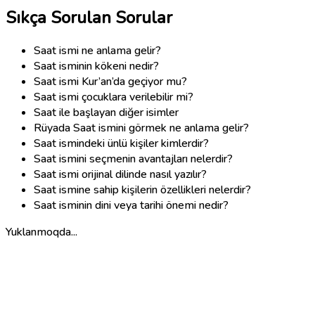
Sıkça Sorulan Sorular
Saat ismi ne anlama gelir?
Saat isminin kökeni nedir?
Saat ismi Kur’an’da geçiyor mu?
Saat ismi çocuklara verilebilir mi?
Saat ile başlayan diğer isimler
Rüyada Saat ismini görmek ne anlama gelir?
Saat ismindeki ünlü kişiler kimlerdir?
Saat ismini seçmenin avantajları nelerdir?
Saat ismi orijinal dilinde nasıl yazılır?
Saat ismine sahip kişilerin özellikleri nelerdir?
Saat isminin dini veya tarihi önemi nedir?
Yuklanmoqda...