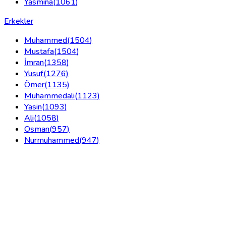
Yasmina
(
1061
)
Erkekler
Muhammed
(
1504
)
Mustafa
(
1504
)
İmran
(
1358
)
Yusuf
(
1276
)
Ömer
(
1135
)
Muhammedali
(
1123
)
Yasin
(
1093
)
Ali
(
1058
)
Osman
(
957
)
Nurmuhammed
(
947
)