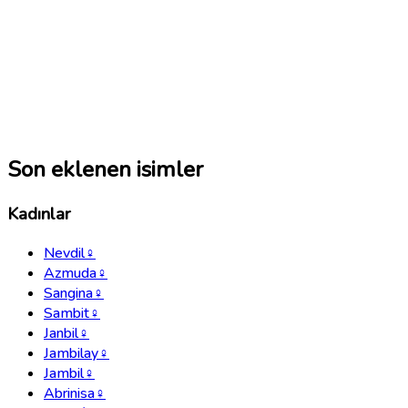
Son eklenen isimler
Kadınlar
Nevdil
♀
Azmuda
♀
Sangina
♀
Sambit
♀
Janbil
♀
Jambilay
♀
Jambil
♀
Abrinisa
♀