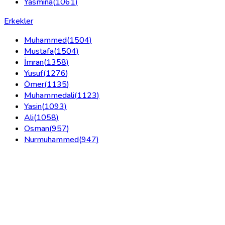
Yasmina
(
1061
)
Erkekler
Muhammed
(
1504
)
Mustafa
(
1504
)
İmran
(
1358
)
Yusuf
(
1276
)
Ömer
(
1135
)
Muhammedali
(
1123
)
Yasin
(
1093
)
Ali
(
1058
)
Osman
(
957
)
Nurmuhammed
(
947
)