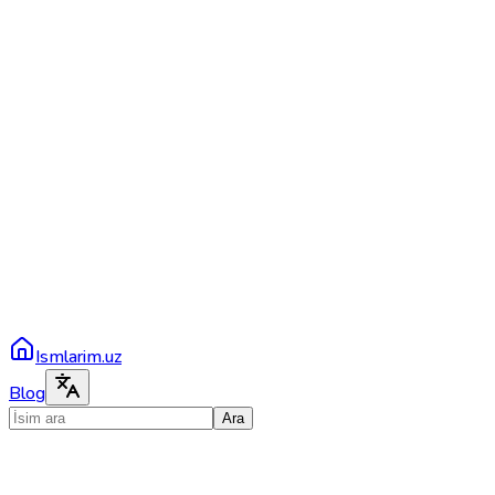
Ismlarim.uz
Blog
Ara