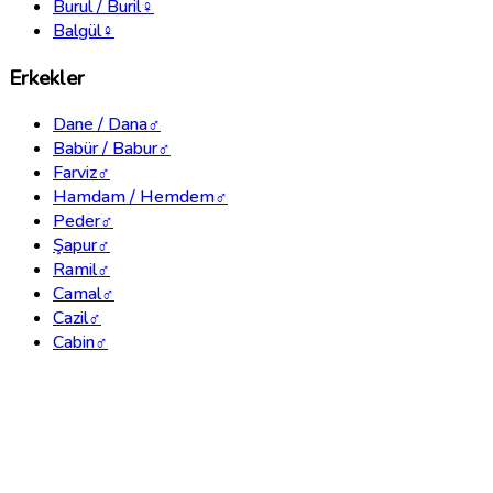
Burul / Buril
♀
Balgül
♀
Erkekler
Dane / Dana
♂
Babür / Babur
♂
Farviz
♂
Hamdam / Hemdem
♂
Peder
♂
Şapur
♂
Ramil
♂
Camal
♂
Cazil
♂
Cabin
♂