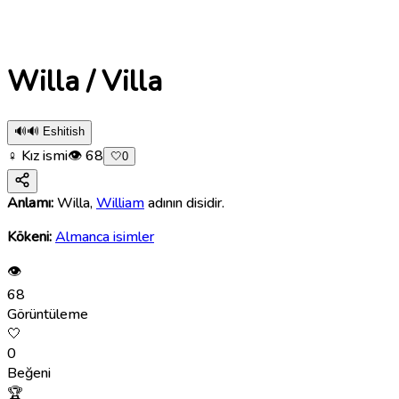
Willa / Villa
🔊
🔊 Eshitish
♀ Kız ismi
👁
68
🤍
0
Anlamı:
Willa,
William
adının disidir.
Kökeni:
Almanca isimler
👁
68
Görüntüleme
🤍
0
Beğeni
🏆