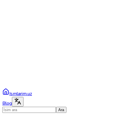
Ismlarim.uz
Blog
Ara