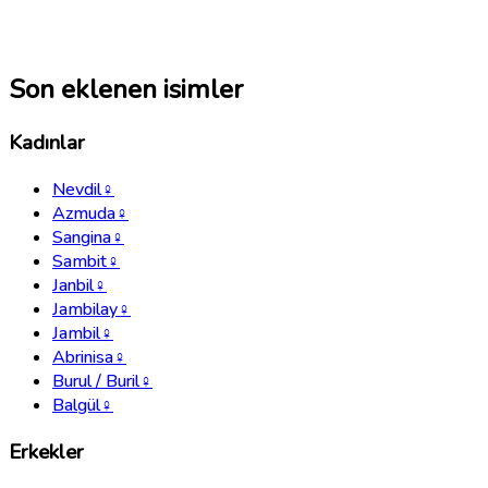
Son eklenen isimler
Kadınlar
Nevdil
♀
Azmuda
♀
Sangina
♀
Sambit
♀
Janbil
♀
Jambilay
♀
Jambil
♀
Abrinisa
♀
Burul / Buril
♀
Balgül
♀
Erkekler