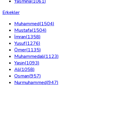
Yasmina
(
1061
)
Erkekler
Muhammed
(
1504
)
Mustafa
(
1504
)
İmran
(
1358
)
Yusuf
(
1276
)
Ömer
(
1135
)
Muhammedali
(
1123
)
Yasin
(
1093
)
Ali
(
1058
)
Osman
(
957
)
Nurmuhammed
(
947
)