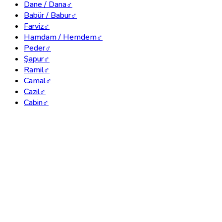
Dane / Dana
♂
Babür / Babur
♂
Farviz
♂
Hamdam / Hemdem
♂
Peder
♂
Şapur
♂
Ramil
♂
Camal
♂
Cazil
♂
Cabin
♂