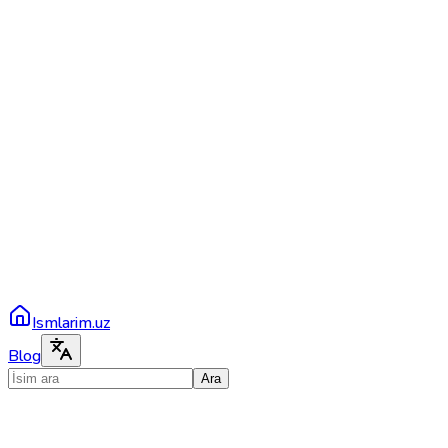
Ismlarim.uz
Blog
Ara