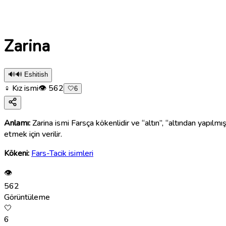
Zarina
🔊
🔊 Eshitish
♀ Kız ismi
👁
562
🤍
6
Anlamı:
Zarina ismi Farsça kökenlidir ve “altın”, “altından yapılm
etmek için verilir.
Kökeni:
Fars-Tacik isimleri
👁
562
Görüntüleme
🤍
6