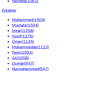
Yasmina
(
1061
)
Erkekler
Muhammed
(
1504
)
Mustafa
(
1504
)
İmran
(
1358
)
Yusuf
(
1276
)
Ömer
(
1135
)
Muhammedali
(
1123
)
Yasin
(
1093
)
Ali
(
1058
)
Osman
(
957
)
Nurmuhammed
(
947
)