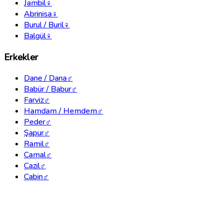
Jambil
♀
Abrinisa
♀
Burul / Buril
♀
Balgül
♀
Erkekler
Dane / Dana
♂
Babür / Babur
♂
Farviz
♂
Hamdam / Hemdem
♂
Peder
♂
Şapur
♂
Ramil
♂
Camal
♂
Cazil
♂
Cabin
♂