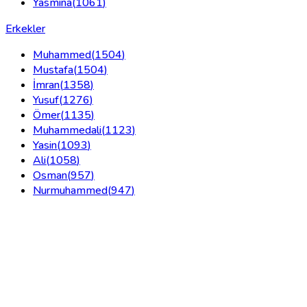
Yasmina
(
1061
)
Erkekler
Muhammed
(
1504
)
Mustafa
(
1504
)
İmran
(
1358
)
Yusuf
(
1276
)
Ömer
(
1135
)
Muhammedali
(
1123
)
Yasin
(
1093
)
Ali
(
1058
)
Osman
(
957
)
Nurmuhammed
(
947
)