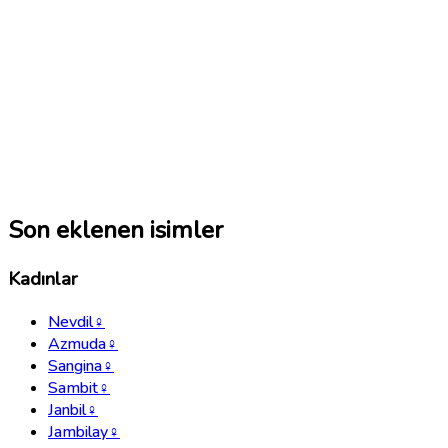
Son eklenen isimler
Kadınlar
Nevdil
♀
Azmuda
♀
Sangina
♀
Sambit
♀
Janbil
♀
Jambilay
♀