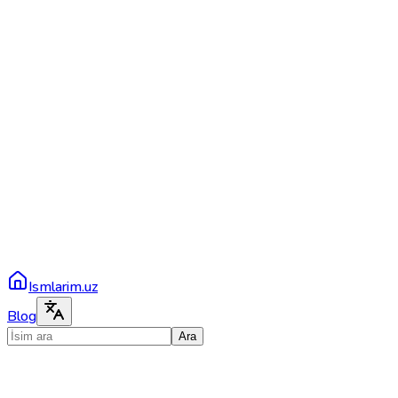
Ismlarim.uz
Blog
Ara