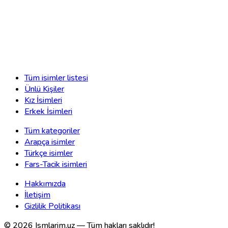
Tüm isimler listesi
Ünlü Kişiler
Kız İsimleri
Erkek İsimleri
Tüm kategoriler
Arapça isimler
Türkçe isimler
Fars-Tacik isimleri
Hakkımızda
İletişim
Gizlilik Politikası
©
2026
Ismlarim.uz —
Tüm hakları saklıdır!