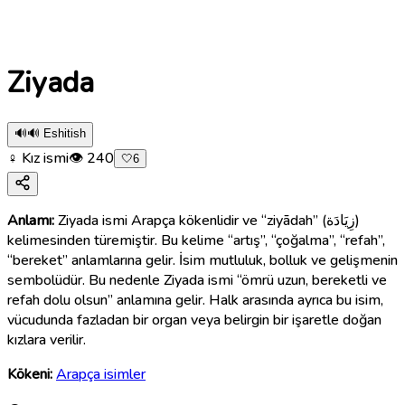
Ziyada
🔊
🔊 Eshitish
♀ Kız ismi
👁
240
🤍
6
Anlamı:
Ziyada ismi Arapça kökenlidir ve “ziyādah” (زِيَادَة)
kelimesinden türemiştir. Bu kelime “artış”, “çoğalma”, “refah”,
“bereket” anlamlarına gelir. İsim mutluluk, bolluk ve gelişmenin
sembolüdür. Bu nedenle Ziyada ismi “ömrü uzun, bereketli ve
refah dolu olsun” anlamına gelir. Halk arasında ayrıca bu isim,
vücudunda fazladan bir organ veya belirgin bir işaretle doğan
kızlara verilir.
Kökeni:
Arapça isimler