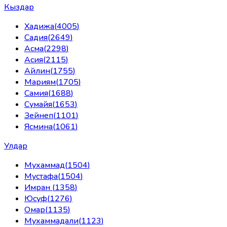
Кыздар
Хадижа
(
4005
)
Садия
(
2649
)
Асма
(
2298
)
Асия
(
2115
)
Айлин
(
1755
)
Мариям
(
1705
)
Самия
(
1688
)
Сумайя
(
1653
)
Зейнеп
(
1101
)
Ясмина
(
1061
)
Улдар
Мухаммад
(
1504
)
Мустафа
(
1504
)
Имран
(
1358
)
Юсуф
(
1276
)
Омар
(
1135
)
Мухаммадали
(
1123
)