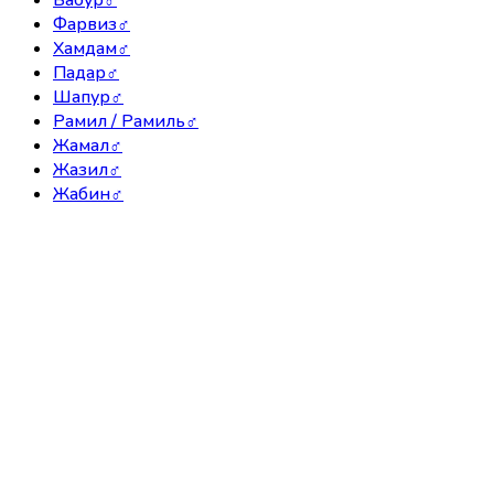
Фарвиз
♂
Хамдам
♂
Падар
♂
Шапур
♂
Рамил / Рамиль
♂
Жамал
♂
Жазил
♂
Жабин
♂