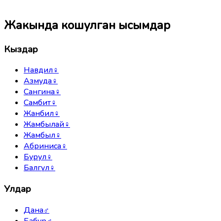
Жакында кошулган ысымдар
Кыздар
Навдил
♀
Азмуда
♀
Сангина
♀
Самбит
♀
Жанбил
♀
Жамбылай
♀
Жамбыл
♀
Абриниса
♀
Бурул
♀
Балгүл
♀
Улдар
Дана
♂
Бабур
♂