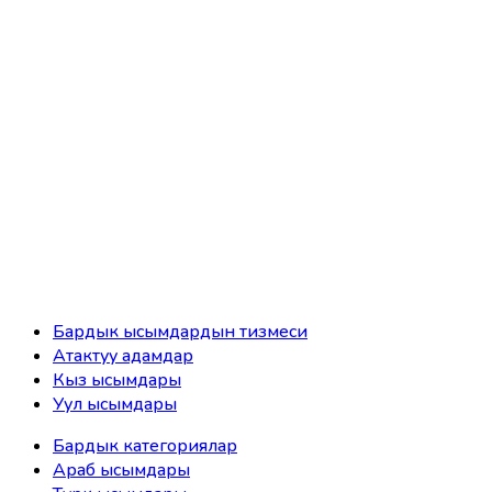
Бардык ысымдардын тизмеси
Атактуу адамдар
Кыз ысымдары
Уул ысымдары
Бардык категориялар
Араб ысымдары