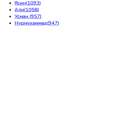
Ясин
(
1093
)
Али
(
1058
)
Усман
(
957
)
Нурмухаммад
(
947
)