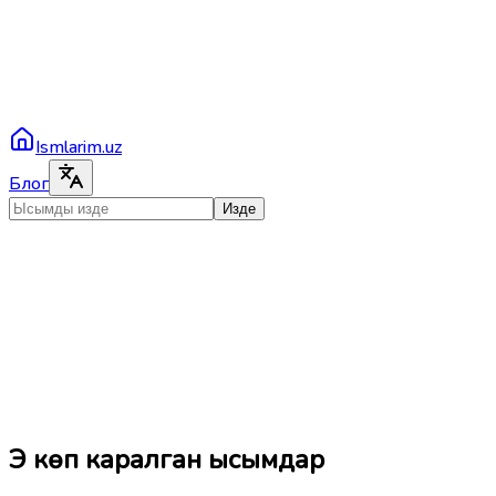
Ismlarim.uz
Блог
Изде
Эң көп каралган ысымдар