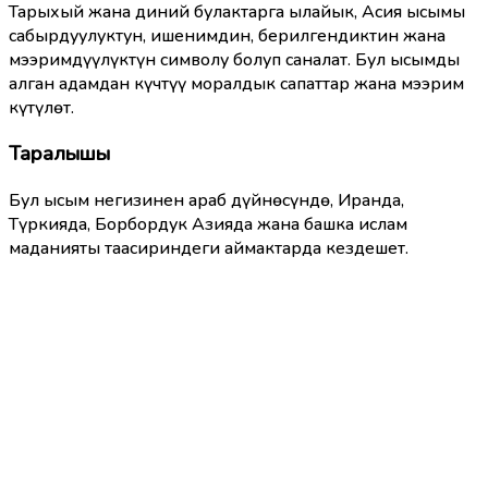
Тарыхый жана диний булактарга ылайык, Асия ысымы
сабырдуулуктун, ишенимдин, берилгендиктин жана
мээримдүүлүктүн символу болуп саналат. Бул ысымды
алган адамдан күчтүү моралдык сапаттар жана мээрим
күтүлөт.
Таралышы
Бул ысым негизинен араб дүйнөсүндө, Иранда,
Түркияда, Борбордук Азияда жана башка ислам
маданияты таасириндеги аймактарда кездешет.