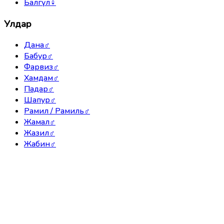
Балгүл
♀
Улдар
Дана
♂
Бабур
♂
Фарвиз
♂
Хамдам
♂
Падар
♂
Шапур
♂
Рамил / Рамиль
♂
Жамал
♂
Жазил
♂
Жабин
♂