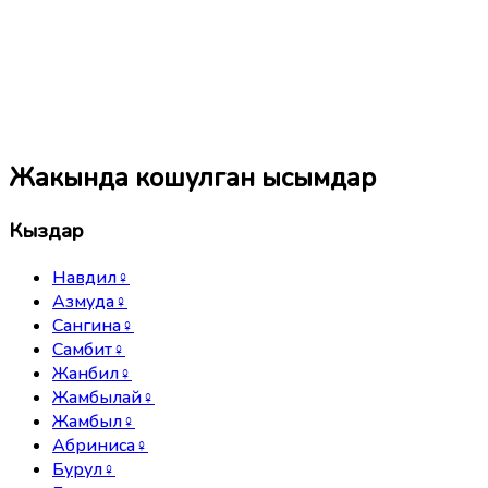
Жакында кошулган ысымдар
Кыздар
Навдил
♀
Азмуда
♀
Сангина
♀
Самбит
♀
Жанбил
♀
Жамбылай
♀
Жамбыл
♀
Абриниса
♀
Бурул
♀