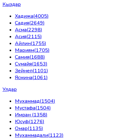
Кыздар
Хадижа
(
4005
)
Садия
(
2649
)
Асма
(
2298
)
Асия
(
2115
)
Айлин
(
1755
)
Мариям
(
1705
)
Самия
(
1688
)
Сумайя
(
1653
)
Зейнеп
(
1101
)
Ясмина
(
1061
)
Улдар
Мухаммад
(
1504
)
Мустафа
(
1504
)
Имран
(
1358
)
Юсуф
(
1276
)
Омар
(
1135
)
Мухаммадали
(
1123
)