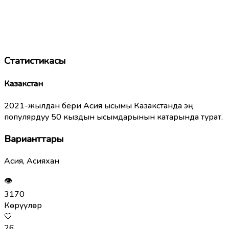
Статистикасы
Казакстан
2021-жылдан бери Асия ысымы Казакстанда эң
популярдуу 50 кыздын ысымдарынын катарында турат.
Варианттары
Асия, Асияхан
👁
3170
Көрүүлөр
🤍
26