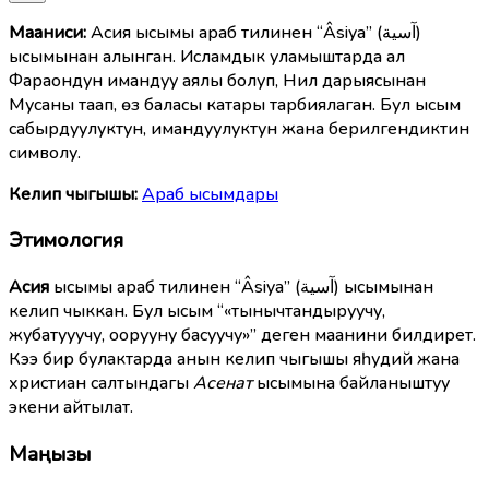
Мааниcи:
Асия ысымы араб тилинен “Âsiya” (آسية)
ысымынан алынган. Исламдык уламыштарда ал
Фараондун имандуу аялы болуп, Нил дарыясынан
Мусаны таап, өз баласы катары тарбиялаган. Бул ысым
сабырдуулуктун, имандуулуктун жана берилгендиктин
символу.
Келип чыгышы:
Араб ысымдары
Этимология
Асия
ысымы араб тилинен “Âsiya” (آسية) ысымынан
келип чыккан. Бул ысым “«тынычтандыруучу,
жубатууучу, оорууну басуучу»” деген маанини билдирет.
Кээ бир булактарда анын келип чыгышы яһудий жана
христиан салтындагы
Асенат
ысымына байланыштуу
экени айтылат.
Маңызы