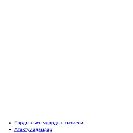
Бардык ысымдардын тизмеси
Атактуу адамдар