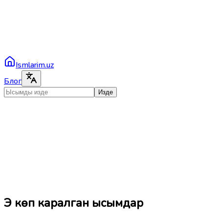
Ismlarim.uz
Блог
Изде
Эң көп каралган ысымдар