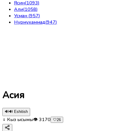
Ясин
(
1093
)
Али
(
1058
)
Усман
(
957
)
Нурмухаммад
(
947
)
Асия
🔊
🔊 Eshitish
♀ Кыз ысымы
👁
3170
🤍
26