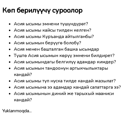
Көп берилүүчү суроолор
Асия ысымы эмнени түшүндүрөт?
Асия ысымы кайсы тилден келген?
Асия ысымы Куръанда айтылганбы?
Асия ысымын берүүгө болобу?
Асия менен башталган башка ысымдар
Түштө Асия ысымын көрүү эмнени билдирет?
Асия ысымындагы белгилүү адамдар кимдер?
Асия ысымын тандоонун артыкчылыктары
кандай?
Асия ысымы түп нуска тилде кандай жазылат?
Асия ысымына ээ адамдар кандай сапаттарга ээ?
Асия ысымынын диний же тарыхый мааниси
кандай?
Yuklanmoqda...