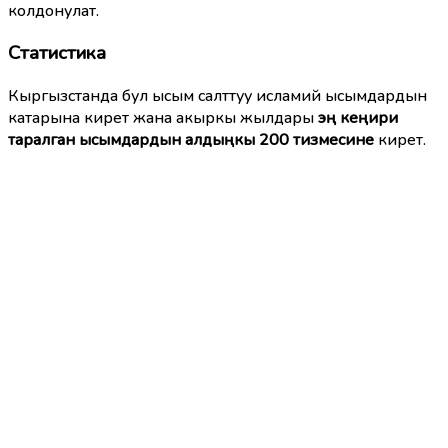
колдонулат.
Статистика
Кыргызстанда бул ысым салттуу исламий ысымдардын
катарына кирет жана акыркы жылдары
эң кеңири
таралган ысымдардын алдыңкы 200 тизмесине
кирет.