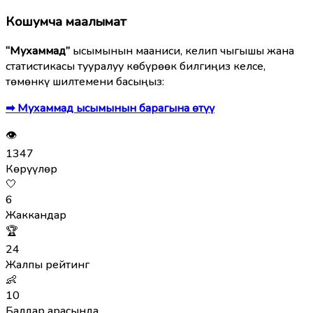
Кошумча маалымат
“Мухаммад”
ысымынын мааниси, келип чыгышы жана
статистикасы тууралуу көбүрөөк билгиңиз келсе,
төмөнкү шилтемени басыңыз:
➡ Мухаммад ысымынын барагына өтүү
👁
1347
Көрүүлөр
🤍
6
Жаккандар
🏆
24
Жалпы рейтинг
👶
10
Балдар арасында