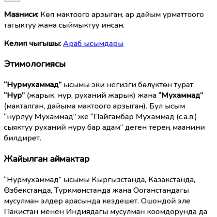
Мааниcи:
Көп мактоого арзыган, ар дайым урматтоого
татыктуу жана сыймыктуу инсан.
Келип чыгышы:
Араб ысымдары
Этимологиясы
“Нурмухаммад”
ысымы эки негизги бөлүктөн турат:
“Нур”
(жарык, нур, руханий жарык) жана
“Мухаммад”
(макталган, дайыма мактоого арзыган). Бул ысым
“нурлуу Мухаммад” же “Пайгамбар Мухаммад (с.а.в.)
сыяктуу руханий нуру бар адам” деген терең маанини
билдирет.
Жайылган аймактар
“Нурмухаммад” ысымы Кыргызстанда, Казакстанда,
Өзбекстанда, Түркмөнстанда жана Ооганстандагы
мусулман элдер арасында кездешет. Ошондой эле
Пакистан менен Индиядагы мусулман коомдорунда да