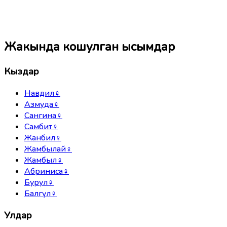
Жакында кошулган ысымдар
Кыздар
Навдил
♀
Азмуда
♀
Сангина
♀
Самбит
♀
Жанбил
♀
Жамбылай
♀
Жамбыл
♀
Абриниса
♀
Бурул
♀
Балгүл
♀
Улдар