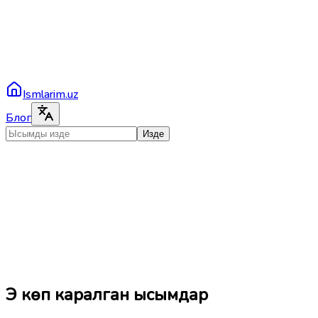
Ismlarim.uz
Блог
Изде
Эң көп каралган ысымдар