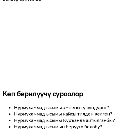
Көп берилүүчү суроолор
Нурмухаммад ысымы эмнени түшүндүрөт?
Нурмухаммад ысымы кайсы тилден келген?
Нурмухаммад ысымы Куръанда айтылганбы?
Нурмухаммад ысымын берүүгө болобу?