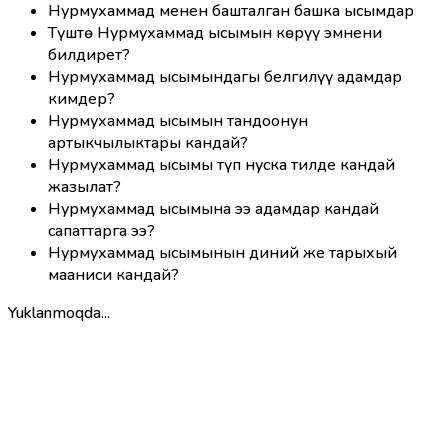
Нурмухаммад менен башталган башка ысымдар
Түштө Нурмухаммад ысымын көрүү эмнени
билдирет?
Нурмухаммад ысымындагы белгилүү адамдар
кимдер?
Нурмухаммад ысымын тандоонун
артыкчылыктары кандай?
Нурмухаммад ысымы түп нуска тилде кандай
жазылат?
Нурмухаммад ысымына ээ адамдар кандай
сапаттарга ээ?
Нурмухаммад ысымынын диний же тарыхый
мааниси кандай?
Yuklanmoqda...