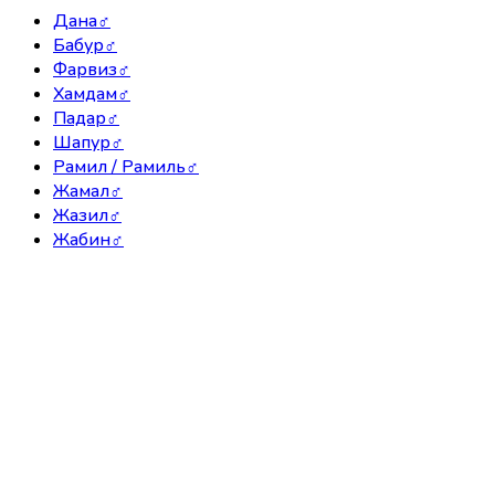
Дана
♂
Бабур
♂
Фарвиз
♂
Хамдам
♂
Падар
♂
Шапур
♂
Рамил / Рамиль
♂
Жамал
♂
Жазил
♂
Жабин
♂