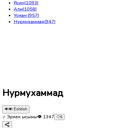
Ясин
(
1093
)
Али
(
1058
)
Усман
(
957
)
Нурмухаммад
(
947
)
Нурмухаммад
🔊
🔊 Eshitish
♂ Эркек ысымы
👁
1347
🤍
6