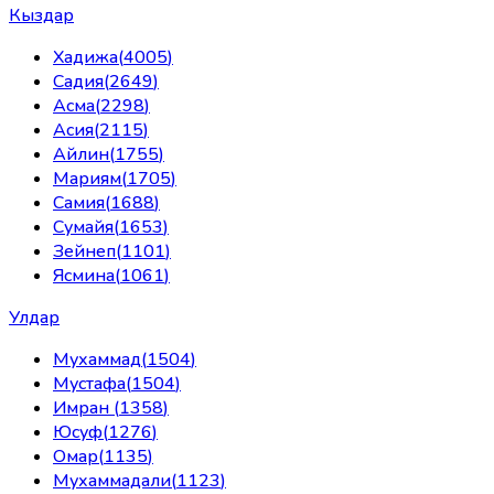
Кыздар
Хадижа
(
4005
)
Садия
(
2649
)
Асма
(
2298
)
Асия
(
2115
)
Айлин
(
1755
)
Мариям
(
1705
)
Самия
(
1688
)
Сумайя
(
1653
)
Зейнеп
(
1101
)
Ясмина
(
1061
)
Улдар
Мухаммад
(
1504
)
Мустафа
(
1504
)
Имран
(
1358
)
Юсуф
(
1276
)
Омар
(
1135
)
Мухаммадали
(
1123
)