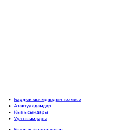
Бардык ысымдардын тизмеси
Атактуу адамдар
Кыз ысымдары
Уул ысымдары
Бардык категориялар