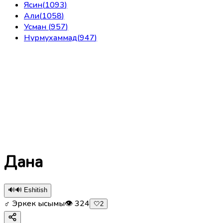
Ясин
(
1093
)
Али
(
1058
)
Усман
(
957
)
Нурмухаммад
(
947
)
Дана
🔊
🔊 Eshitish
♂ Эркек ысымы
👁
324
🤍
2