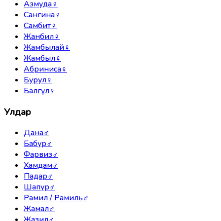
Азмуда
♀
Сангина
♀
Самбит
♀
Жанбил
♀
Жамбылай
♀
Жамбыл
♀
Абриниса
♀
Бурул
♀
Балгүл
♀
Улдар
Дана
♂
Бабур
♂
Фарвиз
♂
Хамдам
♂
Падар
♂
Шапур
♂
Рамил / Рамиль
♂
Жамал
♂
Жазил
♂