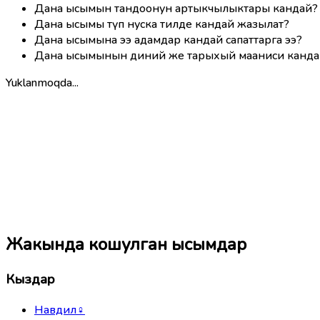
Дана ысымын тандоонун артыкчылыктары кандай?
Дана ысымы түп нуска тилде кандай жазылат?
Дана ысымына ээ адамдар кандай сапаттарга ээ?
Дана ысымынын диний же тарыхый мааниси канда
Yuklanmoqda...
Жакында кошулган ысымдар
Кыздар
Навдил
♀