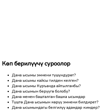
Көп берилүүчү суроолор
Дана ысымы эмнени түшүндүрөт?
Дана ысымы кайсы тилден келген?
Дана ысымы Куръанда айтылганбы?
Дана ысымын берүүгө болобу?
Дана менен башталган башка ысымдар
Түштө Дана ысымын көрүү эмнени билдирет?
Дана ысымындагы белгилүү адамдар кимдер?