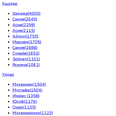
Кыздар
Хадижа
(
4005
)
Садия
(
2649
)
Асма
(
2298
)
Асия
(
2115
)
Айлин
(
1755
)
Мариям
(
1705
)
Самия
(
1688
)
Сумайя
(
1653
)
Зейнеп
(
1101
)
Ясмина
(
1061
)
Улдар
Мухаммад
(
1504
)
Мустафа
(
1504
)
Имран
(
1358
)
Юсуф
(
1276
)
Омар
(
1135
)
Мухаммадали
(
1123
)