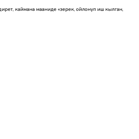
ирет, каймана мааниде «зерек, ойлонуп иш кылган,