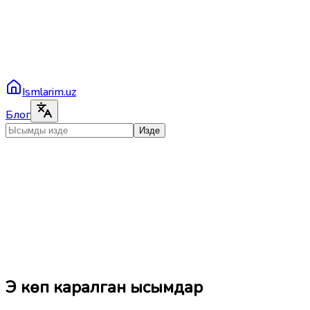
Ismlarim.uz
Блог
Изде
Эң көп каралган ысымдар