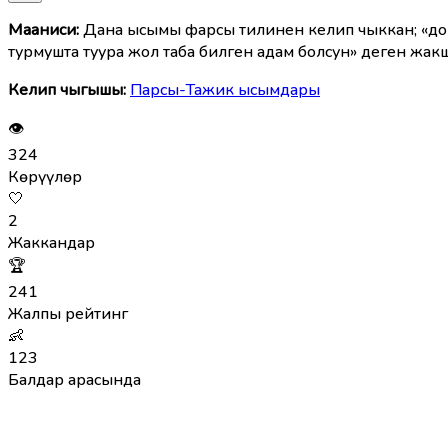
Мааниcи:
Дана ысымы фарсы тилинен келип чыккан; «дон
турмушта туура жол таба билген адам болсун» деген жак
Келип чыгышы:
Парсы-Тажик ысымдары
👁
324
Көрүүлөр
🤍
2
Жаккандар
🏆
241
Жалпы рейтинг
👶
123
Балдар арасында