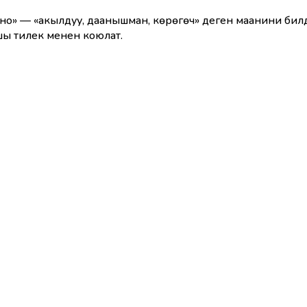
о» — «акылдуу, даанышман, көрөгөч» деген маанини билд
шы тилек менен коюлат.