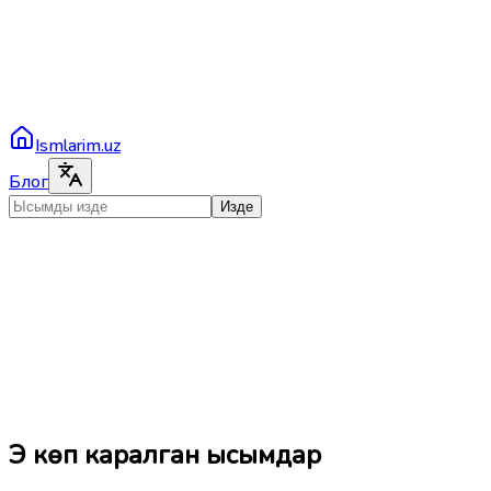
Ismlarim.uz
Блог
Изде
Эң көп каралган ысымдар