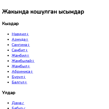
Жакында кошулган ысымдар
Кыздар
Навдил
♀
Азмуда
♀
Сангина
♀
Самбит
♀
Жанбил
♀
Жамбылай
♀
Жамбыл
♀
Абриниса
♀
Бурул
♀
Балгүл
♀
Улдар
Дана
♂
Бабур
♂