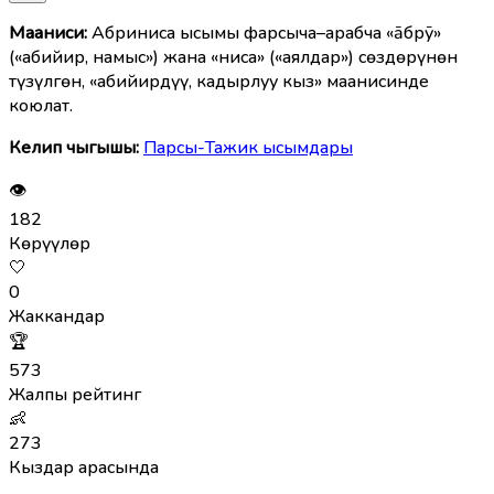
Мааниcи:
Абриниса ысымы фарсыча–арабча «āбрӯ»
(«абийир, намыс») жана «ниса» («аялдар») сөздөрүнөн
түзүлгөн, «абийирдүү, кадырлуу кыз» маанисинде
коюлат.
Келип чыгышы:
Парсы-Тажик ысымдары
👁
182
Көрүүлөр
🤍
0
Жаккандар
🏆
573
Жалпы рейтинг
👶
273
Кыздар арасында