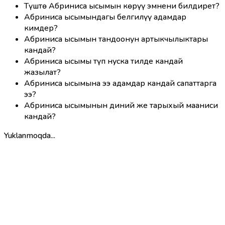
Түштө Абриниса ысымын көрүү эмнени билдирет?
Абриниса ысымындагы белгилүү адамдар
кимдер?
Абриниса ысымын тандоонун артыкчылыктары
кандай?
Абриниса ысымы түп нуска тилде кандай
жазылат?
Абриниса ысымына ээ адамдар кандай сапаттарга
ээ?
Абриниса ысымынын диний же тарыхый мааниси
кандай?
Yuklanmoqda...