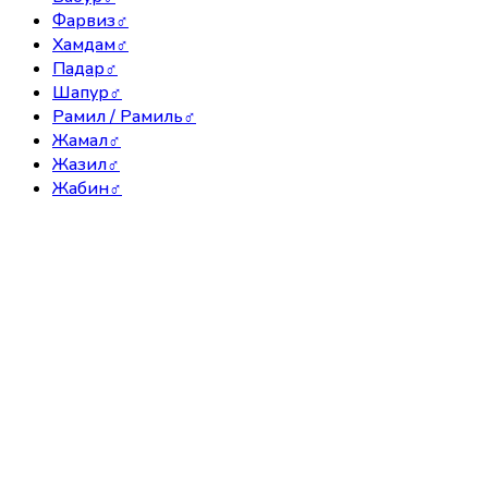
Фарвиз
♂
Хамдам
♂
Падар
♂
Шапур
♂
Рамил / Рамиль
♂
Жамал
♂
Жазил
♂
Жабин
♂