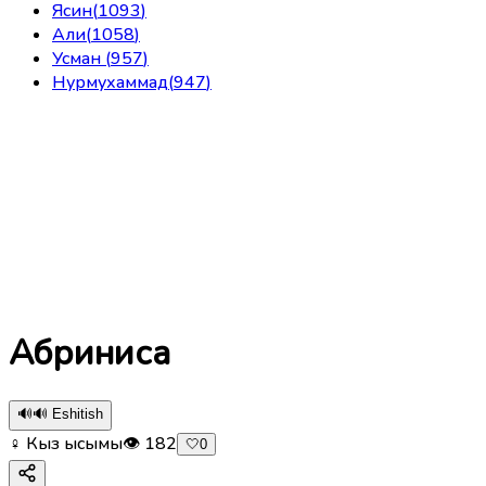
Ясин
(
1093
)
Али
(
1058
)
Усман
(
957
)
Нурмухаммад
(
947
)
Абриниса
🔊
🔊 Eshitish
♀ Кыз ысымы
👁
182
🤍
0