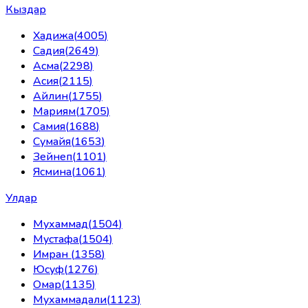
Кыздар
Хадижа
(
4005
)
Садия
(
2649
)
Асма
(
2298
)
Асия
(
2115
)
Айлин
(
1755
)
Мариям
(
1705
)
Самия
(
1688
)
Сумайя
(
1653
)
Зейнеп
(
1101
)
Ясмина
(
1061
)
Улдар
Мухаммад
(
1504
)
Мустафа
(
1504
)
Имран
(
1358
)
Юсуф
(
1276
)
Омар
(
1135
)
Мухаммадали
(
1123
)