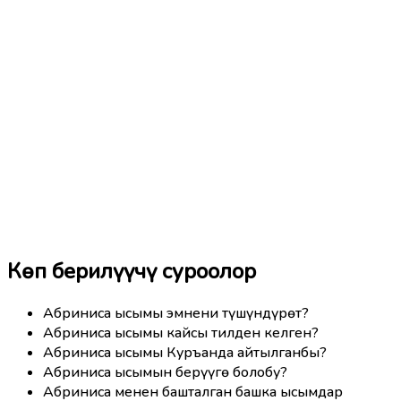
Көп берилүүчү суроолор
Абриниса ысымы эмнени түшүндүрөт?
Абриниса ысымы кайсы тилден келген?
Абриниса ысымы Куръанда айтылганбы?
Абриниса ысымын берүүгө болобу?
Абриниса менен башталган башка ысымдар