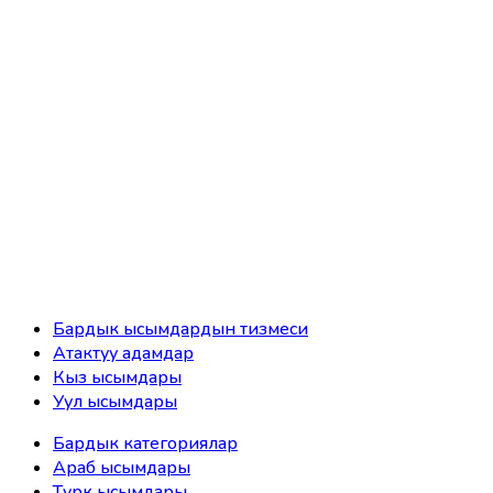
Бардык ысымдардын тизмеси
Атактуу адамдар
Кыз ысымдары
Уул ысымдары
Бардык категориялар
Араб ысымдары
Түрк ысымдары