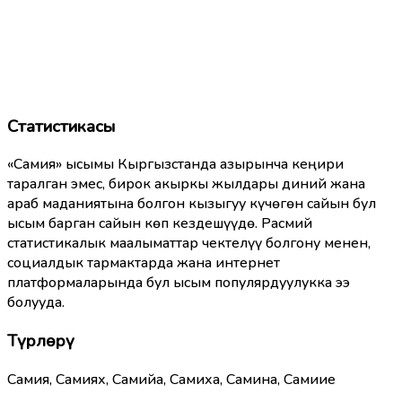
Статистикасы
«Самия» ысымы Кыргызстанда азырынча кеңири
таралган эмес, бирок акыркы жылдары диний жана
араб маданиятына болгон кызыгуу күчөгөн сайын бул
ысым барган сайын көп кездешүүдө. Расмий
статистикалык маалыматтар чектелүү болгону менен,
социалдык тармактарда жана интернет
платформаларында бул ысым популярдуулукка ээ
болууда.
Түрлөрү
Самия, Самиях, Самийа, Самиха, Самина, Самиие