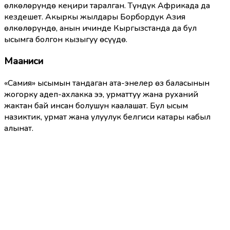
өлкөлөрүндө кеңири таралган. Түндүк Африкада да
кездешет. Акыркы жылдары Борбордук Азия
өлкөлөрүндө, анын ичинде Кыргызстанда да бул
ысымга болгон кызыгуу өсүүдө.
Мааниси
«Самия» ысымын тандаган ата-энелер өз баласынын
жогорку адеп-ахлакка ээ, урматтуу жана руханий
жактан бай инсан болушун каалашат. Бул ысым
назиктик, урмат жана улуулук белгиси катары кабыл
алынат.