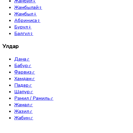
Жанбил
♀
Жамбылай
♀
Жамбыл
♀
Абриниса
♀
Бурул
♀
Балгүл
♀
Улдар
Дана
♂
Бабур
♂
Фарвиз
♂
Хамдам
♂
Падар
♂
Шапур
♂
Рамил / Рамиль
♂
Жамал
♂
Жазил
♂
Жабин
♂