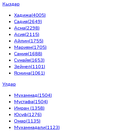
Кыздар
Хадижа
(
4005
)
Садия
(
2649
)
Асма
(
2298
)
Асия
(
2115
)
Айлин
(
1755
)
Мариям
(
1705
)
Самия
(
1688
)
Сумайя
(
1653
)
Зейнеп
(
1101
)
Ясмина
(
1061
)
Улдар
Мухаммад
(
1504
)
Мустафа
(
1504
)
Имран
(
1358
)
Юсуф
(
1276
)
Омар
(
1135
)
Мухаммадали
(
1123
)