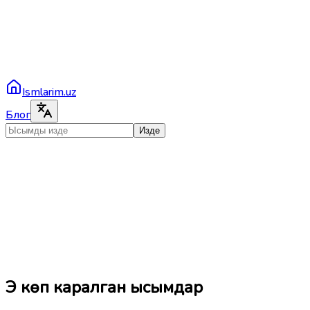
Ismlarim.uz
Блог
Изде
Эң көп каралган ысымдар