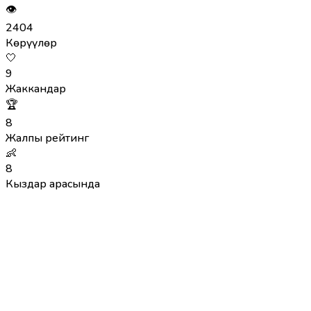
👁
2404
Көрүүлөр
🤍
9
Жаккандар
🏆
8
Жалпы рейтинг
👶
8
Кыздар арасында