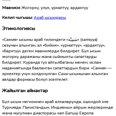
Мааниcи:
Жогорку, улук, урматтуу, ардактуу
Келип чыгышы:
Араб ысымдары
Этимологиясы
«Самия» ысымы араб тилиндеги «سَمِيَّة» (samiyya)
сөзүнөн алынган, ал «бийик», «урматтуу», «ардактуу»,
«барктуу» деген маанилерди билдирет. Бул ысым
жогорку даражаны жана сыймыкты сапаттарды
билдирет. Куранда түз айтылбаганы менен, ислам
маданиятында бааланган сапаттардын бири. «Самия» —
эркектер үчүн колдонулган
Сами
ысымынан алынган
аялдар формасы болуп эсептелет.
Жайылган аймактар
Бул ысым негизинен араб өлкөлөрүндө, ошондой эле
Түркияда, Пакистандын, Индиянын айрым жерлеринде
жана мусулман диаспорасы көп Батыш Европа