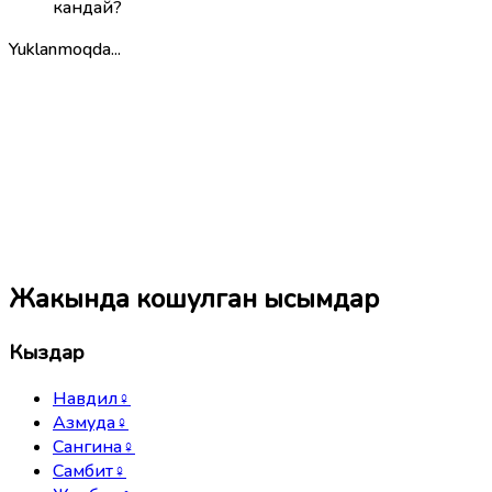
кандай?
Yuklanmoqda...
Жакында кошулган ысымдар
Кыздар
Навдил
♀
Азмуда
♀
Сангина
♀
Самбит
♀