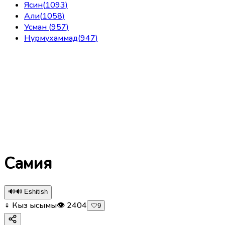
Ясин
(
1093
)
Али
(
1058
)
Усман
(
957
)
Нурмухаммад
(
947
)
Самия
🔊
🔊 Eshitish
♀ Кыз ысымы
👁
2404
🤍
9