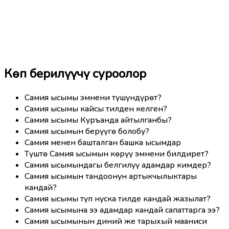
Көп берилүүчү суроолор
Самия ысымы эмнени түшүндүрөт?
Самия ысымы кайсы тилден келген?
Самия ысымы Куръанда айтылганбы?
Самия ысымын берүүгө болобу?
Самия менен башталган башка ысымдар
Түштө Самия ысымын көрүү эмнени билдирет?
Самия ысымындагы белгилүү адамдар кимдер?
Самия ысымын тандоонун артыкчылыктары
кандай?
Самия ысымы түп нуска тилде кандай жазылат?
Самия ысымына ээ адамдар кандай сапаттарга ээ?
Самия ысымынын диний же тарыхый мааниси