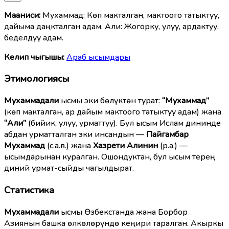
Мааниcи:
Мухаммад: Көп макталган, мактоого татыктуу,
дайыма даңкталган адам. Али: Жогорку, улуу, ардактуу,
беделдүү адам.
Келип чыгышы:
Араб ысымдары
Этимологиясы
Мухаммадали
ысмы эки бөлүктөн турат:
“Мухаммад”
(көп макталган, ар дайым мактоого татыктуу адам) жана
“Али”
(бийик, улуу, урматтуу). Бул ысым Ислам дининде
абдан урматталган эки инсандын —
Пайгамбар
Мухаммад
(с.а.в.) жана
Хазрети Алинин
(р.а.) —
ысымдарынан куралган. Ошондуктан, бул ысым терең
диний урмат-сыйды чагылдырат.
Статистика
Мухаммадали
ысмы Өзбекстанда жана Борбор
Азиянын башка өлкөлөрүндө кеңири таралган. Акыркы