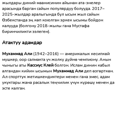
жылдары диний маанисинин айынан ата-энелер
арасында барган сайын популярдуу болууда. 2017–
2025-жылдар аралыгында бул ысым жыл сайын
Өзбекстанда эң көп коюлган эркек ысымы бойдон
калууда (болгону 2018-жылы гана Мустафа
биринчиликти ээлеген).
Атактуу адамдар
Мухаммад Али
(1942–2016) — америкалык кесипкөй
мушкер, оор салмакта үч жолку дүйнө чемпиону. Анын
чыныгы аты
Кассиус Клей
болгон. Ислам динин кабыл
алгандан кийин ысымын
Мухаммад Али
деп өзгөрткөн.
Ал спорттук жетишкендиктери менен гана эмес, адам
укуктары жана расалык теңчилик үчүн күрөшү менен да
эсте калган.