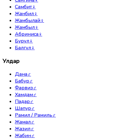
Самбит
♀
Жанбил
♀
Жамбылай
♀
Жамбыл
♀
Абриниса
♀
Бурул
♀
Балгүл
♀
Улдар
Дана
♂
Бабур
♂
Фарвиз
♂
Хамдам
♂
Падар
♂
Шапур
♂
Рамил / Рамиль
♂
Жамал
♂
Жазил
♂
Жабин
♂