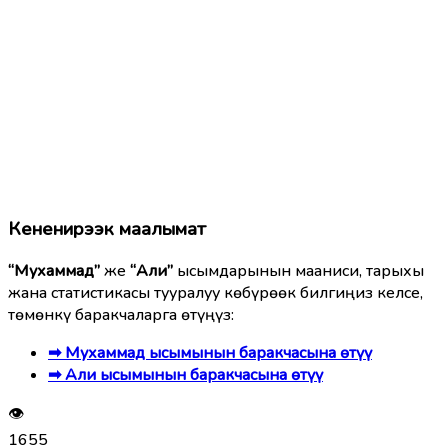
Кененирээк маалымат
“Мухаммад”
же
“Али”
ысымдарынын мааниси, тарыхы
жана статистикасы тууралуу көбүрөөк билгиңиз келсе,
төмөнкү баракчаларга өтүңүз:
➡ Мухаммад ысымынын баракчасына өтүү
➡ Али ысымынын баракчасына өтүү
👁
1655