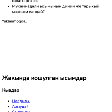
сапаттарга ээ?
Мухаммадали ысымынын диний же тарыхый
мааниси кандай?
Yuklanmoqda...
Жакында кошулган ысымдар
Кыздар
Навдил
♀
Азмуда
♀
Сангина
♀