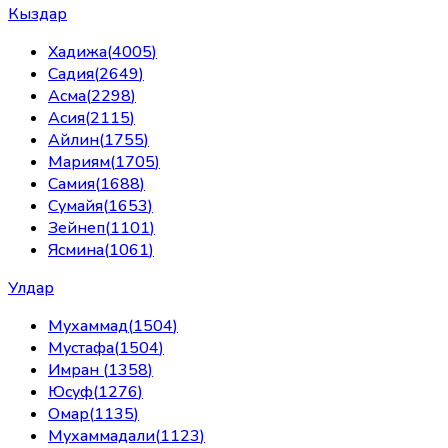
Кыздар
Хадижа
(
4005
)
Садия
(
2649
)
Асма
(
2298
)
Асия
(
2115
)
Айлин
(
1755
)
Мариям
(
1705
)
Самия
(
1688
)
Сумайя
(
1653
)
Зейнеп
(
1101
)
Ясмина
(
1061
)
Улдар
Мухаммад
(
1504
)
Мустафа
(
1504
)
Имран
(
1358
)
Юсуф
(
1276
)
Омар
(
1135
)
Мухаммадали
(
1123
)