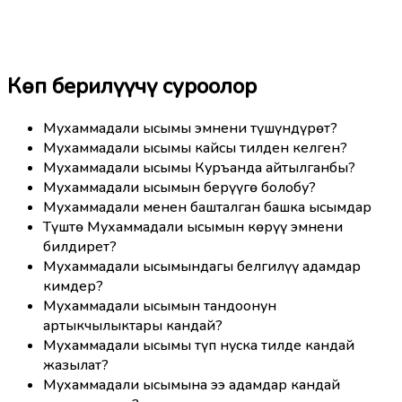
Көп берилүүчү суроолор
Мухаммадали ысымы эмнени түшүндүрөт?
Мухаммадали ысымы кайсы тилден келген?
Мухаммадали ысымы Куръанда айтылганбы?
Мухаммадали ысымын берүүгө болобу?
Мухаммадали менен башталган башка ысымдар
Түштө Мухаммадали ысымын көрүү эмнени
билдирет?
Мухаммадали ысымындагы белгилүү адамдар
кимдер?
Мухаммадали ысымын тандоонун
артыкчылыктары кандай?
Мухаммадали ысымы түп нуска тилде кандай
жазылат?
Мухаммадали ысымына ээ адамдар кандай