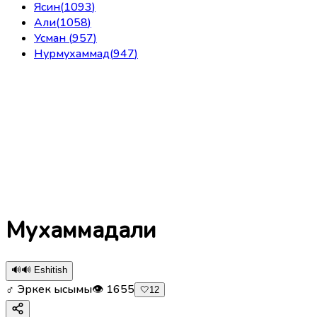
Ясин
(
1093
)
Али
(
1058
)
Усман
(
957
)
Нурмухаммад
(
947
)
Мухаммадали
🔊
🔊 Eshitish
♂ Эркек ысымы
👁
1655
🤍
12