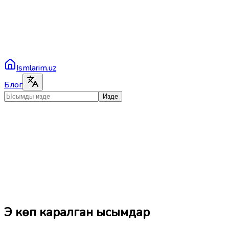
Ismlarim.uz
Блог
Изде
Эң көп каралган ысымдар