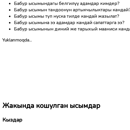
Бабур ысымындагы белгилүү адамдар кимдер?
Бабур ысымын тандоонун артыкчылыктары кандай
Бабур ысымы түп нуска тилде кандай жазылат?
Бабур ысымына ээ адамдар кандай сапаттарга ээ?
Бабур ысымынын диний же тарыхый мааниси канд
Yuklanmoqda...
Жакында кошулган ысымдар
Кыздар