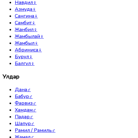
Навдил
♀
Азмуда
♀
Сангина
♀
Самбит
♀
Жанбил
♀
Жамбылай
♀
Жамбыл
♀
Абриниса
♀
Бурул
♀
Балгүл
♀
Улдар
Дана
♂
Бабур
♂
Фарвиз
♂
Хамдам
♂
Падар
♂
Шапур
♂
Рамил / Рамиль
♂
Жамал
♂