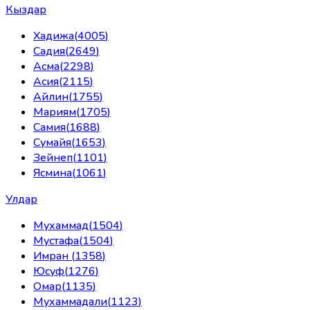
Кыздар
Хадижа
(
4005
)
Садия
(
2649
)
Асма
(
2298
)
Асия
(
2115
)
Айлин
(
1755
)
Мариям
(
1705
)
Самия
(
1688
)
Сумайя
(
1653
)
Зейнеп
(
1101
)
Ясмина
(
1061
)
Улдар
Мухаммад
(
1504
)
Мустафа
(
1504
)
Имран
(
1358
)
Юсуф
(
1276
)
Омар
(
1135
)
Мухаммадали
(
1123
)