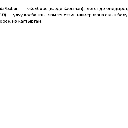
r/babur» — «жолборс (кээде кабылан)» дегенди билдирет,
) — улуу колбашчы, мамлекеттик ишмер жана акын болуп
ерең из калтырган.