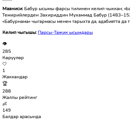
Мааниcи:
Бабур ысымы фарсы тилинен келип чыккан; «bab
Темирийлерден Захириддин Мухаммад Бабур (1483–1530
«Бабурнама» чыгармасы менен тарыхта да, адабиятта да т
Келип чыгышы:
Парсы-Тажик ысымдары
👁
285
Көрүүлөр
🤍
1
Жаккандар
🏆
288
Жалпы рейтинг
👶
149
Балдар арасында