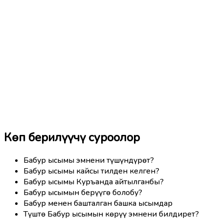
Көп берилүүчү суроолор
Бабур ысымы эмнени түшүндүрөт?
Бабур ысымы кайсы тилден келген?
Бабур ысымы Куръанда айтылганбы?
Бабур ысымын берүүгө болобу?
Бабур менен башталган башка ысымдар
Түштө Бабур ысымын көрүү эмнени билдирет?