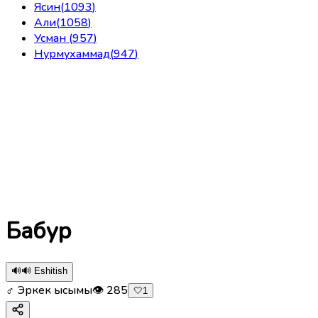
Ясин
(
1093
)
Али
(
1058
)
Усман
(
957
)
Нурмухаммад
(
947
)
Бабур
🔊
🔊 Eshitish
♂ Эркек ысымы
👁
285
🤍
1