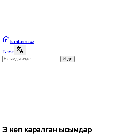
Ismlarim.uz
Блог
Изде
Эң көп каралган ысымдар