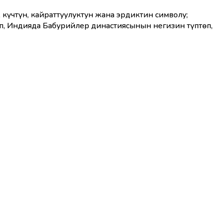
 күчтүн, кайраттуулуктун жана эрдиктин символу;
, Индияда Бабурийлер династиясынын негизин түптөп,