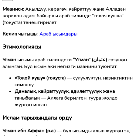
Мааниcи:
Акылдуу, көрөгөч, кайраттуу жана Алладан
корккон адам; байыркы араб тилинде “токоч кушка”
(тоқуста) теңештирилет
Келип чыгышы:
Араб ысымдары
Этимологиясы
Усман
ысымы араб тилиндеги
“Утман” (عثمان)
сөзүнөн
алынган. Бул ысым эки негизги маанини туюнтат:
«Токой кушу» (тоқуста)
— сулуулуктун, назиктиктин
символу
Даналык, кайраттуулук, адилеттүүлүк жана
такыбалык
— Аллага берилген, туура жолдо
жүргөн инсан
Ислам тарыхындагы орду
Усман ибн Аффан (р.а.)
— бул ысымды алып жүргөн эң