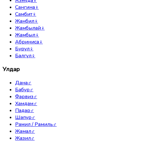
Азмуда
♀
Сангина
♀
Самбит
♀
Жанбил
♀
Жамбылай
♀
Жамбыл
♀
Абриниса
♀
Бурул
♀
Балгүл
♀
Улдар
Дана
♂
Бабур
♂
Фарвиз
♂
Хамдам
♂
Падар
♂
Шапур
♂
Рамил / Рамиль
♂
Жамал
♂
Жазил
♂