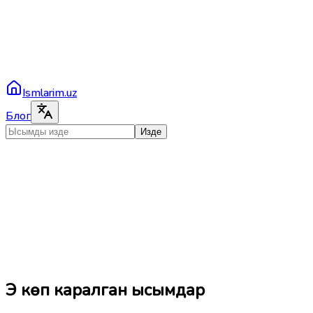
Ismlarim.uz
Блог
Изде
Эң көп каралган ысымдар