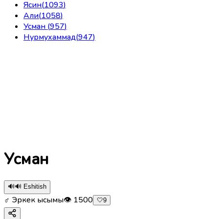
Ясин
(
1093
)
Али
(
1058
)
Усман
(
957
)
Нурмухаммад
(
947
)
Усман
🔊
🔊 Eshitish
♂ Эркек ысымы
👁
1500
🤍
9