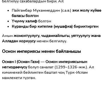
белгилүү сахабалардын бири. Ал:
Пайгамбар Мухаммеддин (с.а.в.)
эки жолу күйөө
баласы болгон
Үчүнчү халиф
болгон
Куранды бир китепке (мушафка) бириктирген
Анын
жомоктуулугу, чыдамкайлыгы, уяттуулугу жана
Алладан коркуусу
менен белгилүү.
Осмон империясы менен байланышы
Осман I (Осман Гази)
—
Осмон империясынын
негиздөөчүсү
болуп саналат (1299–1326-жж.). Ал
кичинекей бейликтен баштап чоң Түрк-Ислам
мамлекети түзгөн.