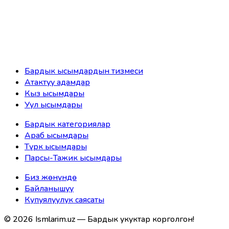
Бардык ысымдардын тизмеси
Атактуу адамдар
Кыз ысымдары
Уул ысымдары
Бардык категориялар
Араб ысымдары
Түрк ысымдары
Парсы-Тажик ысымдары
Биз жөнүндө
Байланышуу
Купуялуулук саясаты
©
2026
Ismlarim.uz —
Бардык укуктар корголгон!