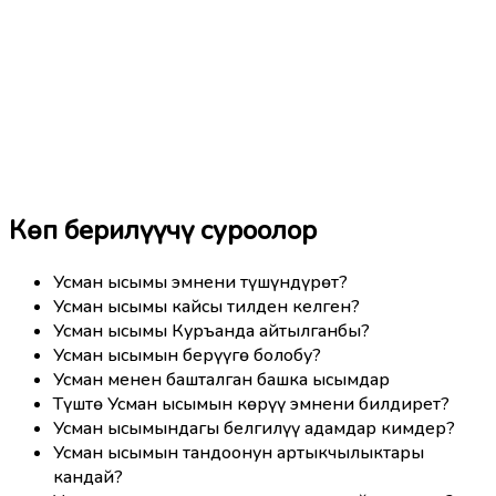
Көп берилүүчү суроолор
Усман ысымы эмнени түшүндүрөт?
Усман ысымы кайсы тилден келген?
Усман ысымы Куръанда айтылганбы?
Усман ысымын берүүгө болобу?
Усман менен башталган башка ысымдар
Түштө Усман ысымын көрүү эмнени билдирет?
Усман ысымындагы белгилүү адамдар кимдер?
Усман ысымын тандоонун артыкчылыктары
кандай?