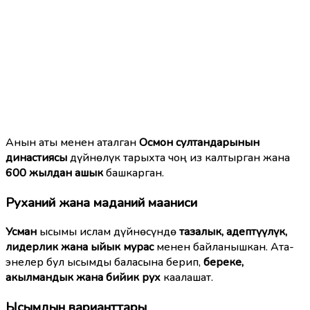
Анын аты менен аталган
Осмон султандарынын
династиясы
дүйнөлүк тарыхта чоң из калтырган жана
600 жылдан ашык
башкарган.
Руханий жана маданий мааниси
Усман
ысымы ислам дүйнөсүндө
тазалык, адептүүлүк,
лидерлик жана ыйык мурас
менен байланышкан. Ата-
энелер бул ысымды баласына берип,
береке,
акылмандык жана бийик рух
каалашат.
Ысымдын варианттары