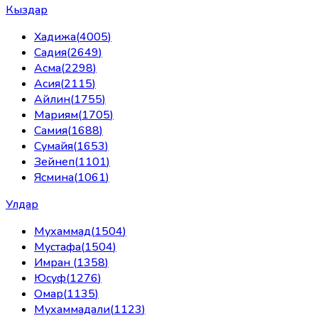
Кыздар
Хадижа
(
4005
)
Садия
(
2649
)
Асма
(
2298
)
Асия
(
2115
)
Айлин
(
1755
)
Мариям
(
1705
)
Самия
(
1688
)
Сумайя
(
1653
)
Зейнеп
(
1101
)
Ясмина
(
1061
)
Улдар
Мухаммад
(
1504
)
Мустафа
(
1504
)
Имран
(
1358
)
Юсуф
(
1276
)
Омар
(
1135
)
Мухаммадали
(
1123
)