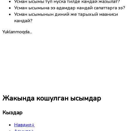
Усман ысымы түп нуска тилде кандай жазылат?
Усман ысымына ээ адамдар кандай сапаттарга ээ?
Усман ысымынын диний же тарыхый мааниси
кандай?
Yuklanmoqda...
Жакында кошулган ысымдар
Кыздар
Навдил
♀