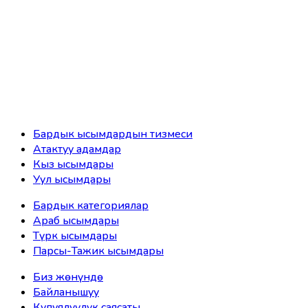
Бардык ысымдардын тизмеси
Атактуу адамдар
Кыз ысымдары
Уул ысымдары
Бардык категориялар
Араб ысымдары
Түрк ысымдары
Парсы-Тажик ысымдары
Биз жөнүндө
Байланышуу
Купуялуулук саясаты