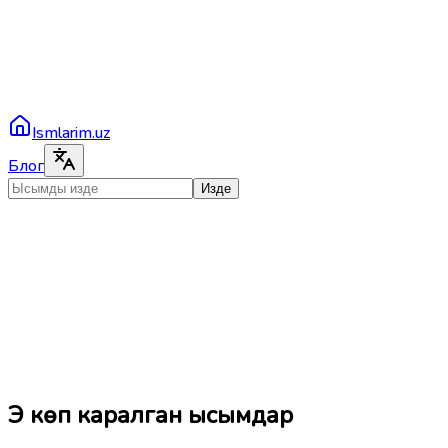
Ismlarim.uz
Блог
Изде
Эң көп каралган ысымдар