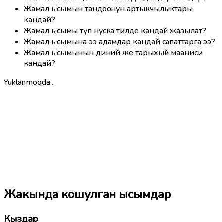
Жамал ысымын тандоонун артыкчылыктары
кандай?
Жамал ысымы түп нуска тилде кандай жазылат?
Жамал ысымына ээ адамдар кандай сапаттарга ээ?
Жамал ысымынын диний же тарыхый мааниси
кандай?
Yuklanmoqda...
Жакында кошулган ысымдар
Кыздар