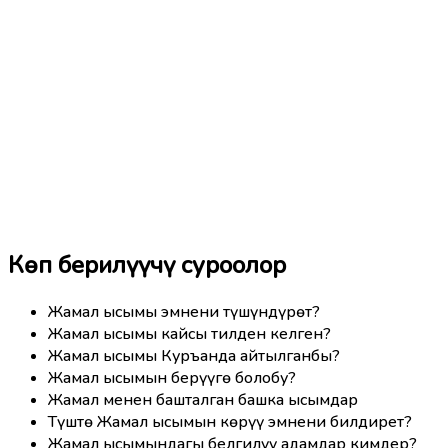
Көп берилүүчү суроолор
Жамал ысымы эмнени түшүндүрөт?
Жамал ысымы кайсы тилден келген?
Жамал ысымы Куръанда айтылганбы?
Жамал ысымын берүүгө болобу?
Жамал менен башталган башка ысымдар
Түштө Жамал ысымын көрүү эмнени билдирет?
Жамал ысымындагы белгилүү адамдар кимдер?