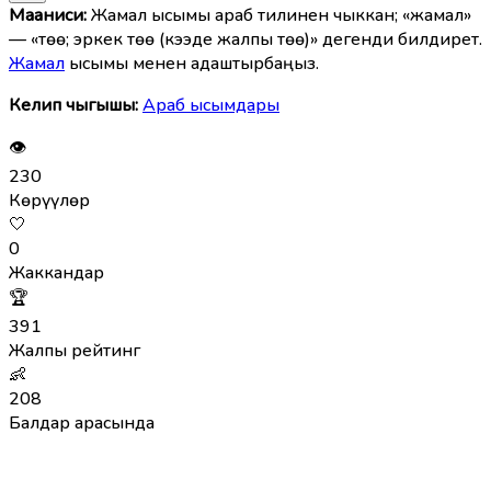
Мааниcи:
Жамал ысымы араб тилинен чыккан; «жамал»
— «төө; эркек төө (кээде жалпы төө)» дегенди билдирет.
Жамал
ысымы менен адаштырбаңыз.
Келип чыгышы:
Араб ысымдары
👁
230
Көрүүлөр
🤍
0
Жаккандар
🏆
391
Жалпы рейтинг
👶
208
Балдар арасында