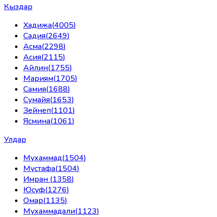
Кыздар
Хадижа
(
4005
)
Садия
(
2649
)
Асма
(
2298
)
Асия
(
2115
)
Айлин
(
1755
)
Мариям
(
1705
)
Самия
(
1688
)
Сумайя
(
1653
)
Зейнеп
(
1101
)
Ясмина
(
1061
)
Улдар
Мухаммад
(
1504
)
Мустафа
(
1504
)
Имран
(
1358
)
Юсуф
(
1276
)
Омар
(
1135
)
Мухаммадали
(
1123
)