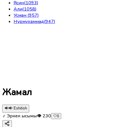
Ясин
(
1093
)
Али
(
1058
)
Усман
(
957
)
Нурмухаммад
(
947
)
Жамал
🔊
🔊 Eshitish
♂ Эркек ысымы
👁
230
🤍
0