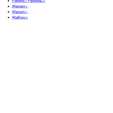
Рамил / Рамиль
♂
Жамал
♂
Жазил
♂
Жабин
♂