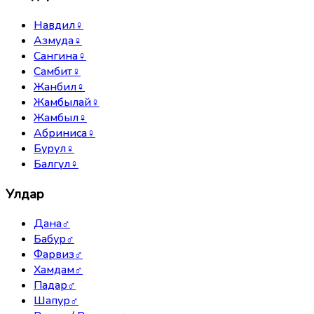
Навдил
♀
Азмуда
♀
Сангина
♀
Самбит
♀
Жанбил
♀
Жамбылай
♀
Жамбыл
♀
Абриниса
♀
Бурул
♀
Балгүл
♀
Улдар
Дана
♂
Бабур
♂
Фарвиз
♂
Хамдам
♂
Падар
♂
Шапур
♂