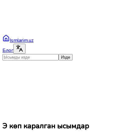
Ismlarim.uz
Блог
Изде
Эң көп каралган ысымдар