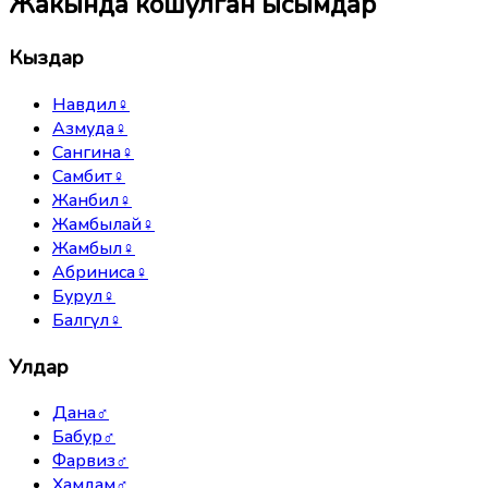
Жакында кошулган ысымдар
Кыздар
Навдил
♀
Азмуда
♀
Сангина
♀
Самбит
♀
Жанбил
♀
Жамбылай
♀
Жамбыл
♀
Абриниса
♀
Бурул
♀
Балгүл
♀
Улдар
Дана
♂
Бабур
♂
Фарвиз
♂
Хамдам
♂