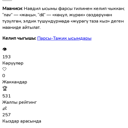
Мааниcи:
Навдил ысымы фарсы тилинен келип чыккан;
“nav” — «жаңы», “dil” — «көңүл, жүрөк» сөздөрүнөн
түзүлгөн, элдик түшүндүрмөдө «жүрөгү таза кыз» деген
мааниде айтылат.
Келип чыгышы:
Парсы-Тажик ысымдары
👁
193
Көрүүлөр
🤍
0
Жаккандар
🏆
531
Жалпы рейтинг
👶
257
Кыздар арасында