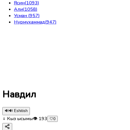
Ясин
(
1093
)
Али
(
1058
)
Усман
(
957
)
Нурмухаммад
(
947
)
Навдил
🔊
🔊 Eshitish
♀ Кыз ысымы
👁
193
🤍
0