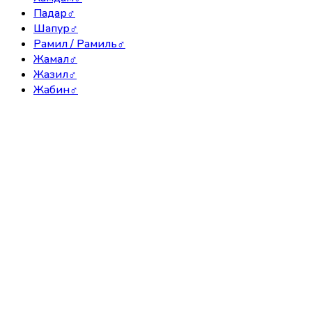
Падар
♂
Шапур
♂
Рамил / Рамиль
♂
Жамал
♂
Жазил
♂
Жабин
♂