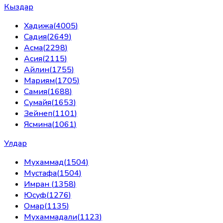
Кыздар
Хадижа
(
4005
)
Садия
(
2649
)
Асма
(
2298
)
Асия
(
2115
)
Айлин
(
1755
)
Мариям
(
1705
)
Самия
(
1688
)
Сумайя
(
1653
)
Зейнеп
(
1101
)
Ясмина
(
1061
)
Улдар
Мухаммад
(
1504
)
Мустафа
(
1504
)
Имран
(
1358
)
Юсуф
(
1276
)
Омар
(
1135
)
Мухаммадали
(
1123
)