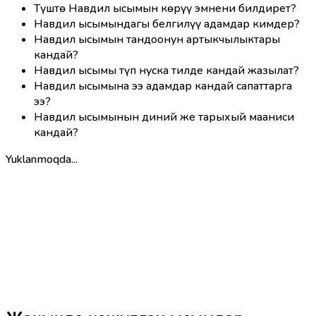
Түштө Навдил ысымын көрүү эмнени билдирет?
Навдил ысымындагы белгилүү адамдар кимдер?
Навдил ысымын тандоонун артыкчылыктары
кандай?
Навдил ысымы түп нуска тилде кандай жазылат?
Навдил ысымына ээ адамдар кандай сапаттарга
ээ?
Навдил ысымынын диний же тарыхый мааниси
кандай?
Yuklanmoqda...