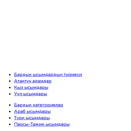
Бардык ысымдардын тизмеси
Атактуу адамдар
Кыз ысымдары
Уул ысымдары
Бардык категориялар
Араб ысымдары
Түрк ысымдары
Парсы-Тажик ысымдары