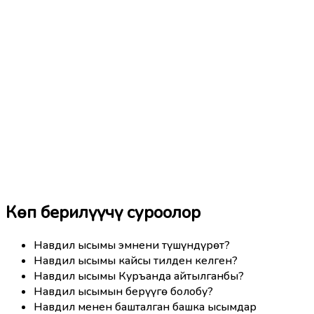
Көп берилүүчү суроолор
Навдил ысымы эмнени түшүндүрөт?
Навдил ысымы кайсы тилден келген?
Навдил ысымы Куръанда айтылганбы?
Навдил ысымын берүүгө болобу?
Навдил менен башталган башка ысымдар