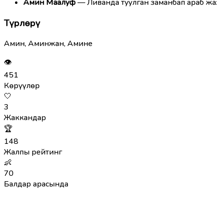
Амин Маалуф
— Ливанда туулган заманбап араб жа
Түрлөрү
Амин, Аминжан, Амине
👁
451
Көрүүлөр
🤍
3
Жаккандар
🏆
148
Жалпы рейтинг
👶
70
Балдар арасында