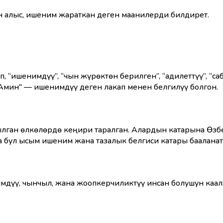
н алыс, ишеним жараткан деген маанилерди билдирет.
, “ишенимдүү”, “чын жүрөктөн берилген”, “адилеттүү”, “
-Амин" — ишенимдүү деген лакап менен белгилүү болгон.
ан өлкөлөрдө кеңири таралган. Алардын катарына Өзбекс
а бул ысым ишеним жана тазалык белгиси катары бааланат
дүү, чынчыл, жана жоопкерчиликтүү инсан болушун каала