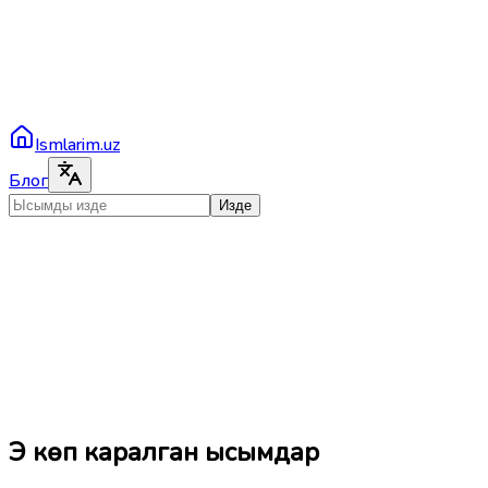
Ismlarim.uz
Блог
Изде
Эң көп каралган ысымдар