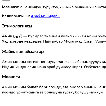
Мааниcи:
Ишенимдүү, туруктуу, чынчыл, чыккынчылыкта
Келип чыгышы:
Араб ысымдары
Этимологиясы
Амин (أمين)
— бул араб тилинен келип чыккан ысым болуп
Хадистерде кездешет. Пайгамбар Мухаммад (с.а.в.) "Аль
Жайылган аймактар
Амин ысымы негизинен мусулман калкы басымдуулук кылг
Индия, Индонезия жана араб дүйнөсү кирет. Өзбекстанд
Мааниси
Амин ысымы балага берилгенде, ата-энелер анын ишеним
коомдо урмат-сыйга ээ болушуна түрткү болушу мүмкүн.