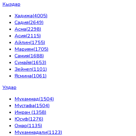
Кыздар
Хадижа
(
4005
)
Садия
(
2649
)
Асма
(
2298
)
Асия
(
2115
)
Айлин
(
1755
)
Мариям
(
1705
)
Самия
(
1688
)
Сумайя
(
1653
)
Зейнеп
(
1101
)
Ясмина
(
1061
)
Улдар
Мухаммад
(
1504
)
Мустафа
(
1504
)
Имран
(
1358
)
Юсуф
(
1276
)
Омар
(
1135
)
Мухаммадали
(
1123
)