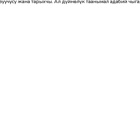
зуучусу жана тарыхчы. Ал дүйнөлүк таанымал адабий чыг