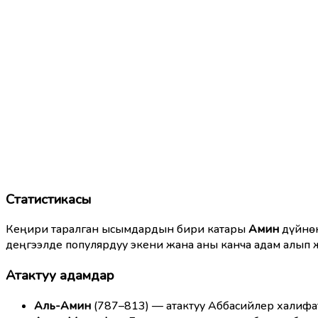
Статистикасы
Кеңири таралган ысымдардын бири катары
Амин
дүйнөн
деңгээлде популярдуу экени жана аны канча адам алып 
Атактуу адамдар
Аль-Амин
(787–813) — атактуу Аббасийлер халиф