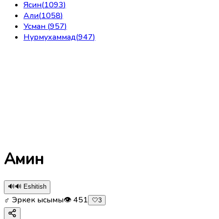
Ясин
(
1093
)
Али
(
1058
)
Усман
(
957
)
Нурмухаммад
(
947
)
Амин
🔊
🔊 Eshitish
♂ Эркек ысымы
👁
451
🤍
3