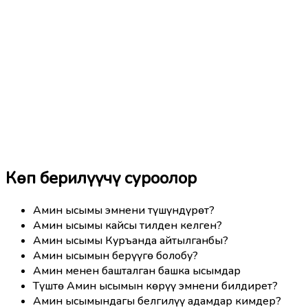
Көп берилүүчү суроолор
Амин ысымы эмнени түшүндүрөт?
Амин ысымы кайсы тилден келген?
Амин ысымы Куръанда айтылганбы?
Амин ысымын берүүгө болобу?
Амин менен башталган башка ысымдар
Түштө Амин ысымын көрүү эмнени билдирет?
Амин ысымындагы белгилүү адамдар кимдер?