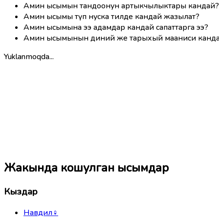
Амин ысымын тандоонун артыкчылыктары кандай?
Амин ысымы түп нуска тилде кандай жазылат?
Амин ысымына ээ адамдар кандай сапаттарга ээ?
Амин ысымынын диний же тарыхый мааниси канд
Yuklanmoqda...
Жакында кошулган ысымдар
Кыздар
Навдил
♀