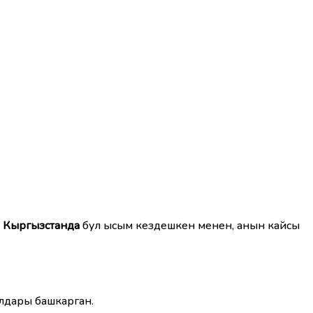
к
Кыргызстанда
бул ысым кездешкен менен, анын кайсы
лдары башкарган.