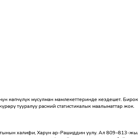
үн көпчүлүк мусулман мамлекеттеринде кездешет. Биро
жүрөрү тууралуу расмий статистикалык маалыматтар жок.
атынын халифи, Харун ар-Рашиддин уулу. Ал 809–813-жы