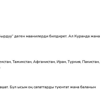
сабырдуу” деген маанилерди билдирет. Ал Куранда жана
тан, Тажикстан, Афганистан, Иран, Түркия, Пакистан,
.
шат. Бул ысым оң сапаттарды туюнтат жана баланын