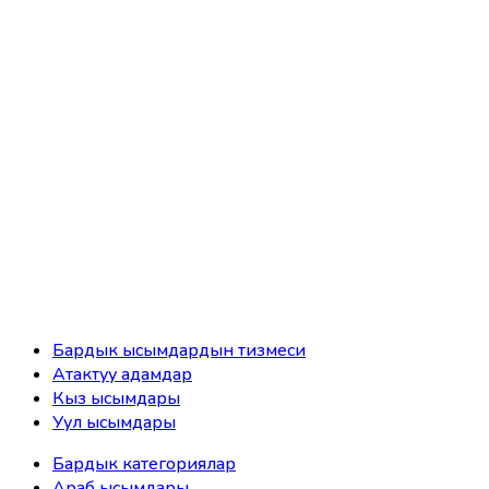
Бардык ысымдардын тизмеси
Атактуу адамдар
Кыз ысымдары
Уул ысымдары
Бардык категориялар
Араб ысымдары