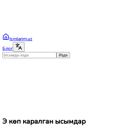
Ismlarim.uz
Блог
Изде
Эң көп каралган ысымдар