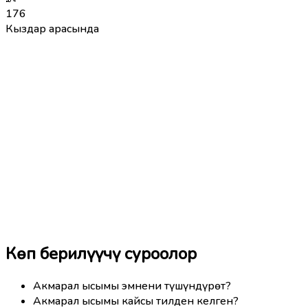
176
Кыздар арасында
Көп берилүүчү суроолор
Акмарал ысымы эмнени түшүндүрөт?
Акмарал ысымы кайсы тилден келген?