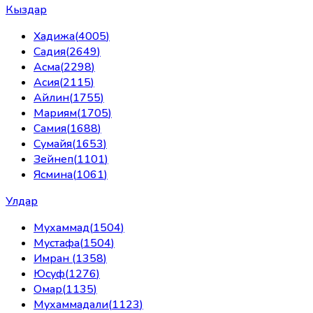
Кыздар
Хадижа
(
4005
)
Садия
(
2649
)
Асма
(
2298
)
Асия
(
2115
)
Айлин
(
1755
)
Мариям
(
1705
)
Самия
(
1688
)
Сумайя
(
1653
)
Зейнеп
(
1101
)
Ясмина
(
1061
)
Улдар
Мухаммад
(
1504
)
Мустафа
(
1504
)
Имран
(
1358
)
Юсуф
(
1276
)
Омар
(
1135
)
Мухаммадали
(
1123
)