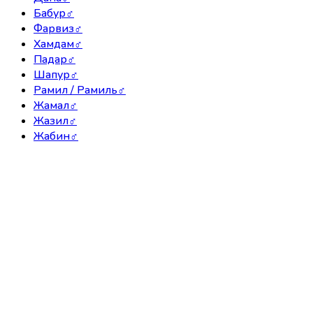
Бабур
♂
Фарвиз
♂
Хамдам
♂
Падар
♂
Шапур
♂
Рамил / Рамиль
♂
Жамал
♂
Жазил
♂
Жабин
♂