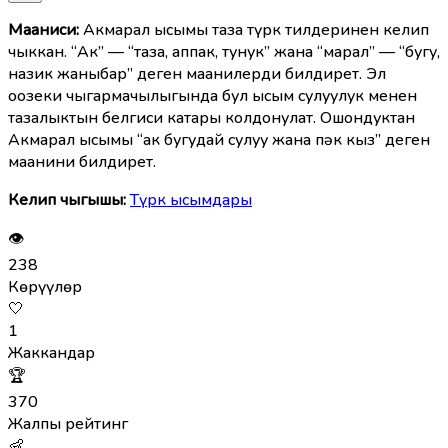
Мааниcи:
Акмарал ысымы таза түрк тилдеринен келип
чыккан. “Ак” — “таза, аппак, тунук” жана “марал” — “бугу,
назик жаныбар” деген маанилерди билдирет. Эл
оозеки чыгармачылыгында бул ысым сулуулук менен
тазалыктын белгиси катары колдонулат. Ошондуктан
Акмарал ысымы “ак бугудай сулуу жана пәк кыз” деген
маанини билдирет.
Келип чыгышы:
Түрк ысымдары
👁
238
Көрүүлөр
🤍
1
Жаккандар
🏆
370
Жалпы рейтинг
👶