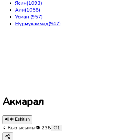
Ясин
(
1093
)
Али
(
1058
)
Усман
(
957
)
Нурмухаммад
(
947
)
Акмарал
🔊
🔊 Eshitish
♀ Кыз ысымы
👁
238
🤍
1