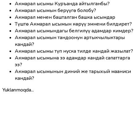
Акмарал ысымы Куръанда айтылганбы?
Акмарал ысымын берүүгө болобу?
Акмарал менен башталган башка ысымдар
Түштө Акмарал ысымын көрүү эмнени билдирет?
Акмарал ысымындагы белгилүү адамдар кимдер?
Акмарал ысымын тандоонун артыкчылыктары
кандай?
Акмарал ысымы түп нуска тилде кандай жазылат?
Акмарал ысымына ээ адамдар кандай сапаттарга
ээ?
Акмарал ысымынын диний же тарыхый мааниси
кандай?
Yuklanmoqda...