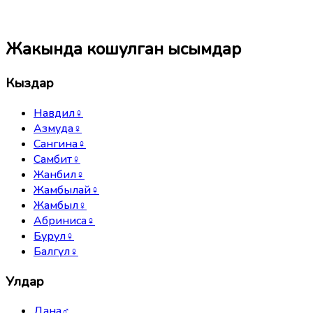
Жакында кошулган ысымдар
Кыздар
Навдил
♀
Азмуда
♀
Сангина
♀
Самбит
♀
Жанбил
♀
Жамбылай
♀
Жамбыл
♀
Абриниса
♀
Бурул
♀
Балгүл
♀
Улдар
Дана
♂