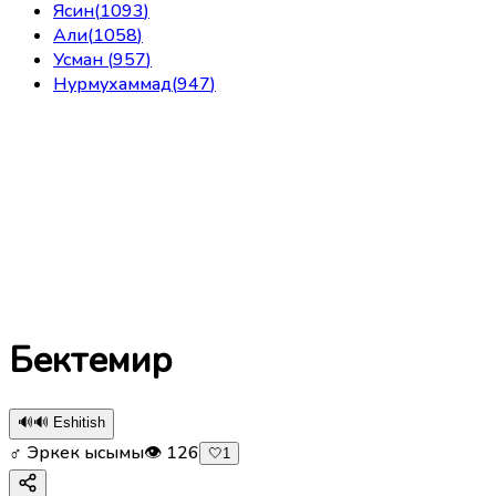
Ясин
(
1093
)
Али
(
1058
)
Усман
(
957
)
Нурмухаммад
(
947
)
Бектемир
🔊
🔊 Eshitish
♂ Эркек ысымы
👁
126
🤍
1