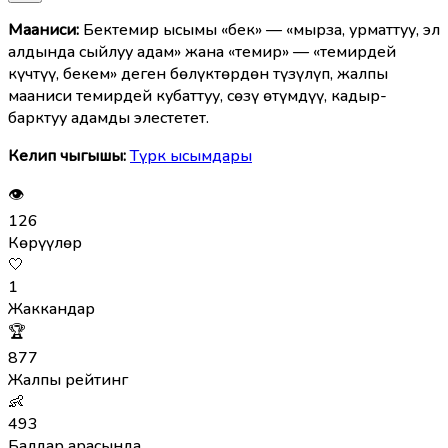
Мааниcи:
Бектемир ысымы «бек» — «мырза, урматтуу, эл
алдында сыйлуу адам» жана «темир» — «темирдей
күчтүү, бекем» деген бөлүктөрдөн түзүлүп, жалпы
мааниси темирдей кубаттуу, сөзү өтүмдүү, кадыр-
барктуу адамды элестетет.
Келип чыгышы:
Түрк ысымдары
👁
126
Көрүүлөр
🤍
1
Жаккандар
🏆
877
Жалпы рейтинг
👶
493
Балдар арасында