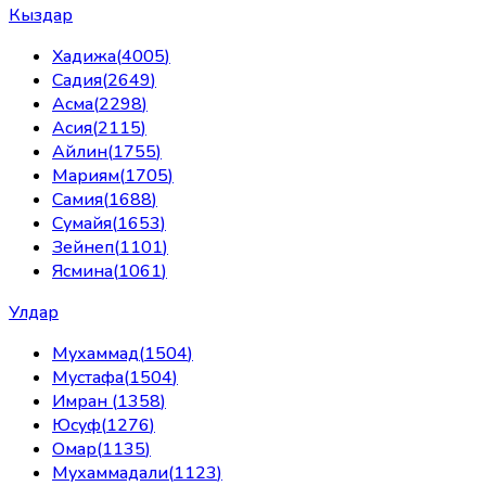
Кыздар
Хадижа
(
4005
)
Садия
(
2649
)
Асма
(
2298
)
Асия
(
2115
)
Айлин
(
1755
)
Мариям
(
1705
)
Самия
(
1688
)
Сумайя
(
1653
)
Зейнеп
(
1101
)
Ясмина
(
1061
)
Улдар
Мухаммад
(
1504
)
Мустафа
(
1504
)
Имран
(
1358
)
Юсуф
(
1276
)
Омар
(
1135
)
Мухаммадали
(
1123
)