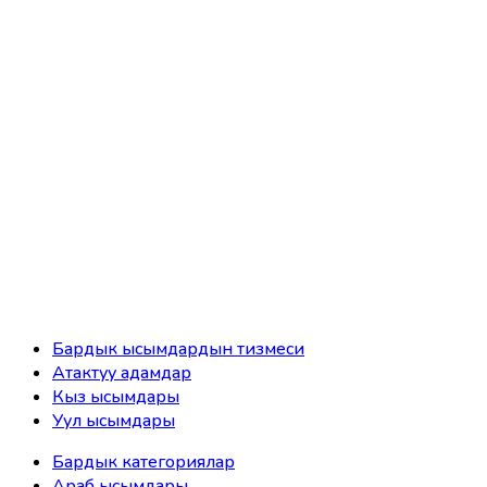
Бардык ысымдардын тизмеси
Атактуу адамдар
Кыз ысымдары
Уул ысымдары
Бардык категориялар
Араб ысымдары