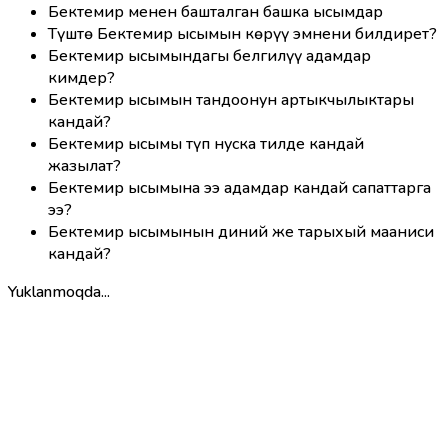
Бектемир менен башталган башка ысымдар
Түштө Бектемир ысымын көрүү эмнени билдирет?
Бектемир ысымындагы белгилүү адамдар
кимдер?
Бектемир ысымын тандоонун артыкчылыктары
кандай?
Бектемир ысымы түп нуска тилде кандай
жазылат?
Бектемир ысымына ээ адамдар кандай сапаттарга
ээ?
Бектемир ысымынын диний же тарыхый мааниси
кандай?
Yuklanmoqda...