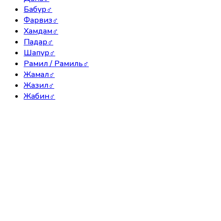
Бабур
♂
Фарвиз
♂
Хамдам
♂
Падар
♂
Шапур
♂
Рамил / Рамиль
♂
Жамал
♂
Жазил
♂
Жабин
♂