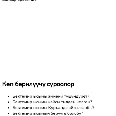
Көп берилүүчү суроолор
Бектемир ысымы эмнени түшүндүрөт?
Бектемир ысымы кайсы тилден келген?
Бектемир ысымы Куръанда айтылганбы?
Бектемир ысымын берүүгө болобу?