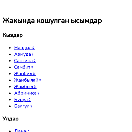
Жакында кошулган ысымдар
Кыздар
Навдил
♀
Азмуда
♀
Сангина
♀
Самбит
♀
Жанбил
♀
Жамбылай
♀
Жамбыл
♀
Абриниса
♀
Бурул
♀
Балгүл
♀
Улдар
Дана
♂