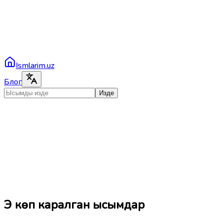
Ismlarim.uz
Блог
Изде
Эң көп каралган ысымдар