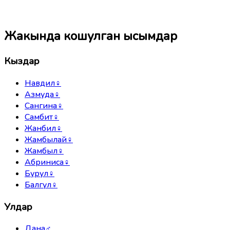
Жакында кошулган ысымдар
Кыздар
Навдил
♀
Азмуда
♀
Сангина
♀
Самбит
♀
Жанбил
♀
Жамбылай
♀
Жамбыл
♀
Абриниса
♀
Бурул
♀
Балгүл
♀
Улдар
Дана
♂