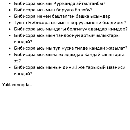
Бибисора ысымы Куръанда айтылганбы?
Бибисора ысымын берүүгө болобу?
Бибисора менен башталган башка ысымдар
Түштө Бибисора ысымын көрүү эмнени билдирет?
Бибисора ысымындагы белгилүү адамдар кимдер?
Бибисора ысымын тандоонун артыкчылыктары
кандай?
Бибисора ысымы түп нуска тилде кандай жазылат?
Бибисора ысымына ээ адамдар кандай сапаттарга
ээ?
Бибисора ысымынын диний же тарыхый мааниси
кандай?
Yuklanmoqda...