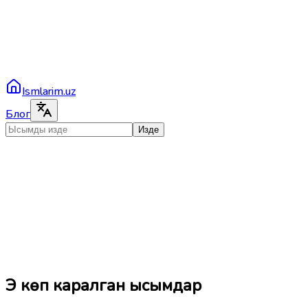
Ismlarim.uz
Блог
Изде
Эң көп каралган ысымдар