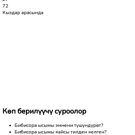
72
Кыздар арасында
Көп берилүүчү суроолор
Бибисора ысымы эмнени түшүндүрөт?
Бибисора ысымы кайсы тилден келген?