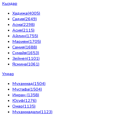
Кыздар
Хадижа
(
4005
)
Садия
(
2649
)
Асма
(
2298
)
Асия
(
2115
)
Айлин
(
1755
)
Мариям
(
1705
)
Самия
(
1688
)
Сумайя
(
1653
)
Зейнеп
(
1101
)
Ясмина
(
1061
)
Улдар
Мухаммад
(
1504
)
Мустафа
(
1504
)
Имран
(
1358
)
Юсуф
(
1276
)
Омар
(
1135
)
Мухаммадали
(
1123
)