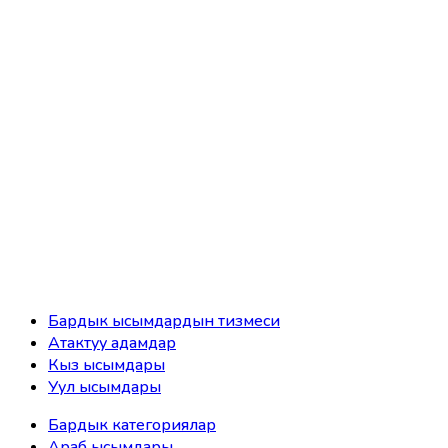
Бардык ысымдардын тизмеси
Атактуу адамдар
Кыз ысымдары
Уул ысымдары
Бардык категориялар
Араб ысымдары