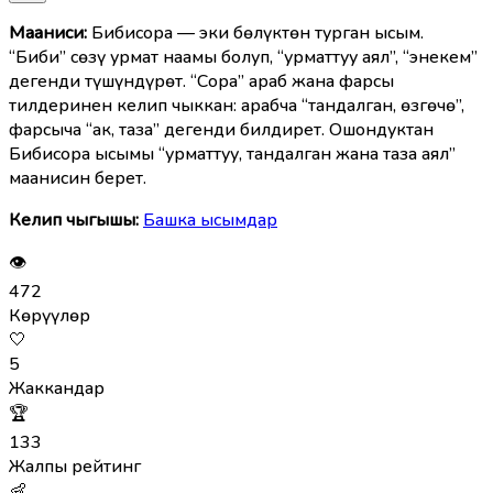
Мааниcи:
Бибисора — эки бөлүктөн турган ысым.
“Биби” сөзү урмат наамы болуп, “урматтуу аял”, “энекем”
дегенди түшүндүрөт. “Сора” араб жана фарсы
тилдеринен келип чыккан: арабча “тандалган, өзгөчө”,
фарсыча “ак, таза” дегенди билдирет. Ошондуктан
Бибисора ысымы “урматтуу, тандалган жана таза аял”
маанисин берет.
Келип чыгышы:
Башка ысымдар
👁
472
Көрүүлөр
🤍
5
Жаккандар
🏆
133
Жалпы рейтинг
👶