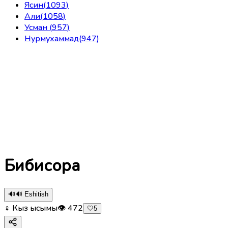
Ясин
(
1093
)
Али
(
1058
)
Усман
(
957
)
Нурмухаммад
(
947
)
Бибисора
🔊
🔊 Eshitish
♀ Кыз ысымы
👁
472
🤍
5