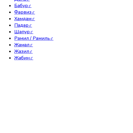
Бабур
♂
Фарвиз
♂
Хамдам
♂
Падар
♂
Шапур
♂
Рамил / Рамиль
♂
Жамал
♂
Жазил
♂
Жабин
♂