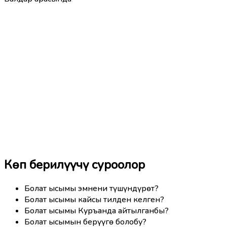
Көп берилүүчү суроолор
Болат ысымы эмнени түшүндүрөт?
Болат ысымы кайсы тилден келген?
Болат ысымы Куръанда айтылганбы?
Болат ысымын берүүгө болобу?