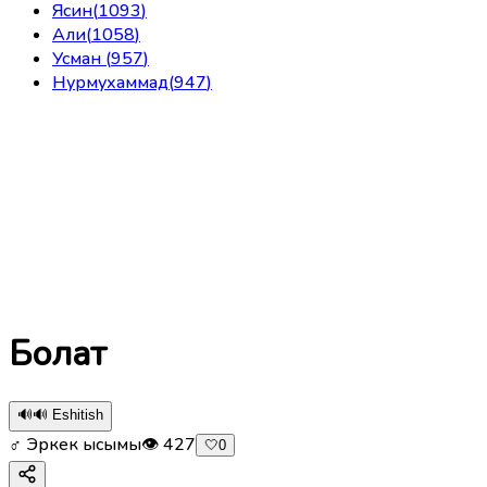
Ясин
(
1093
)
Али
(
1058
)
Усман
(
957
)
Нурмухаммад
(
947
)
Болат
🔊
🔊 Eshitish
♂ Эркек ысымы
👁
427
🤍
0