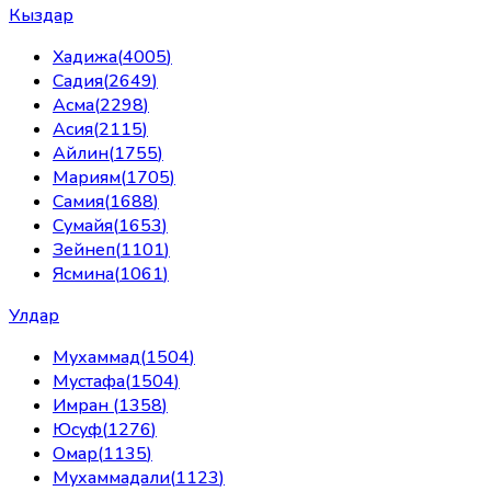
Кыздар
Хадижа
(
4005
)
Садия
(
2649
)
Асма
(
2298
)
Асия
(
2115
)
Айлин
(
1755
)
Мариям
(
1705
)
Самия
(
1688
)
Сумайя
(
1653
)
Зейнеп
(
1101
)
Ясмина
(
1061
)
Улдар
Мухаммад
(
1504
)
Мустафа
(
1504
)
Имран
(
1358
)
Юсуф
(
1276
)
Омар
(
1135
)
Мухаммадали
(
1123
)