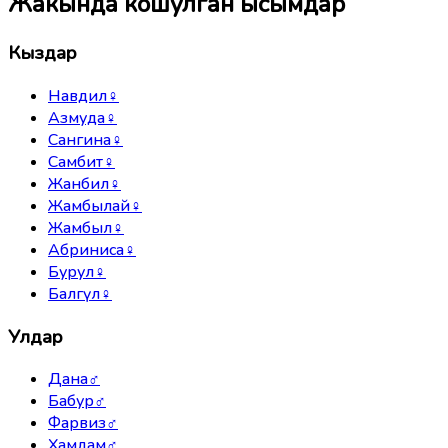
Жакында кошулган ысымдар
Кыздар
Навдил
♀
Азмуда
♀
Сангина
♀
Самбит
♀
Жанбил
♀
Жамбылай
♀
Жамбыл
♀
Абриниса
♀
Бурул
♀
Балгүл
♀
Улдар
Дана
♂
Бабур
♂
Фарвиз
♂
Хамдам
♂