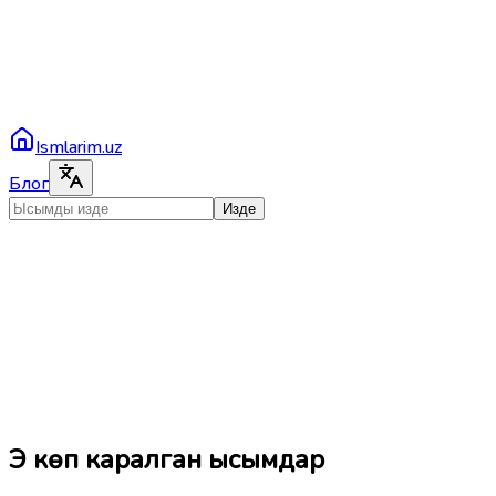
Ismlarim.uz
Блог
Изде
Эң көп каралган ысымдар