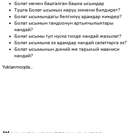
Болат менен башталган башка ысымдар
Түштө Болат ысымын көрүү эмнени билдирет?
Болат ысымындагы белгилүү адамдар кимдер?
Болат ысымын тандоонун артыкчылыктары
кандай?
Болат ысымы түп нуска тилде кандай жазылат?
Болат ысымына ээ адамдар кандай сапаттарга ээ?
Болат ысымынын диний же тарыхый мааниси
кандай?
Yuklanmoqda...