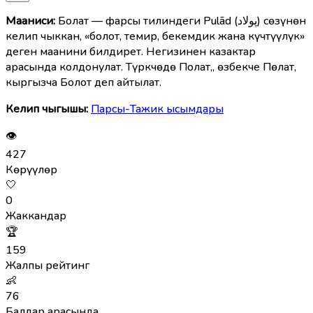
Мааниcи:
Болат — фарсы тилиндеги Pulād (پولاد) сөзүнөн
келип чыккан, «болот, темир, бекемдик жана күчтүүлүк»
деген маанини билдирет. Негизинен казактар
арасында колдонулат. Түркчөдө Полат,, өзбекче Пөлат,
кыргызча Болот деп айтылат.
Келип чыгышы:
Парсы-Тажик ысымдары
👁
427
Көрүүлөр
🤍
0
Жаккандар
🏆
159
Жалпы рейтинг
👶
76
Балдар арасында