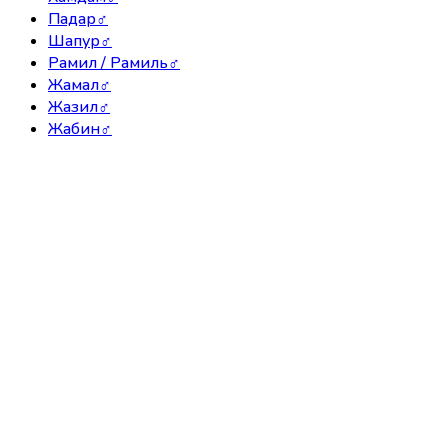
Падар
♂
Шапур
♂
Рамил / Рамиль
♂
Жамал
♂
Жазил
♂
Жабин
♂