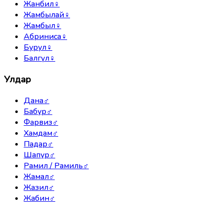
Жанбил
♀
Жамбылай
♀
Жамбыл
♀
Абриниса
♀
Бурул
♀
Балгүл
♀
Улдар
Дана
♂
Бабур
♂
Фарвиз
♂
Хамдам
♂
Падар
♂
Шапур
♂
Рамил / Рамиль
♂
Жамал
♂
Жазил
♂
Жабин
♂