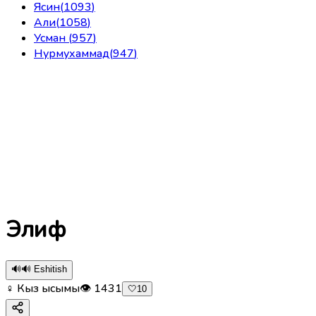
Ясин
(
1093
)
Али
(
1058
)
Усман
(
957
)
Нурмухаммад
(
947
)
Элиф
🔊
🔊 Eshitish
♀ Кыз ысымы
👁
1431
🤍
10