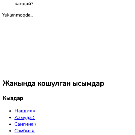
кандай?
Yuklanmoqda...
Жакында кошулган ысымдар
Кыздар
Навдил
♀
Азмуда
♀
Сангина
♀
Самбит
♀