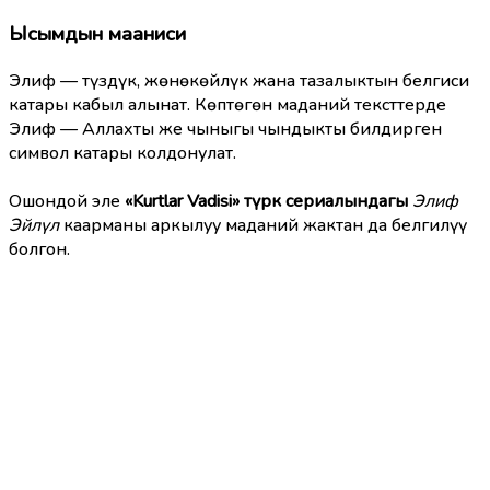
Ысымдын мааниси
Элиф — түздүк, жөнөкөйлүк жана тазалыктын белгиси
катары кабыл алынат. Көптөгөн маданий тексттерде
Элиф — Аллахты же чыныгы чындыкты билдирген
символ катары колдонулат.
Ошондой эле
«Kurtlar Vadisi» түрк сериалындагы
Элиф
Эйлүл
каарманы аркылуу маданий жактан да белгилүү
болгон.