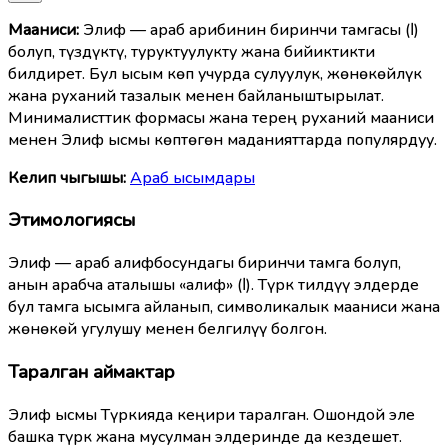
Мааниcи:
Элиф — араб арибинин биринчи тамгасы (ا)
болуп, түздүктү, туруктуулукту жана бийиктикти
билдирет. Бул ысым көп учурда сулуулук, жөнөкөйлүк
жана руханий тазалык менен байланыштырылат.
Минималисттик формасы жана терең руханий мааниси
менен Элиф ысмы көптөгөн маданияттарда популярдуу.
Келип чыгышы:
Араб ысымдары
Этимологиясы
Элиф — араб алифбосундагы биринчи тамга болуп,
анын арабча аталышы «алиф» (ا). Түрк тилдүү элдерде
бул тамга ысымга айланып, символикалык мааниси жана
жөнөкөй угулушу менен белгилүү болгон.
Таралган аймактар
Элиф ысмы Түркияда кеңири таралган. Ошондой эле
башка түрк жана мусулман элдеринде да кездешет.