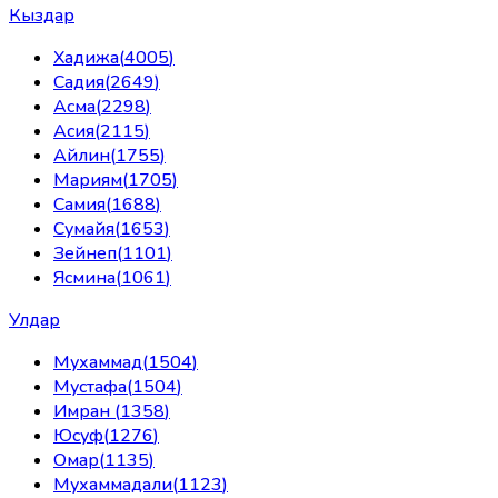
Кыздар
Хадижа
(
4005
)
Садия
(
2649
)
Асма
(
2298
)
Асия
(
2115
)
Айлин
(
1755
)
Мариям
(
1705
)
Самия
(
1688
)
Сумайя
(
1653
)
Зейнеп
(
1101
)
Ясмина
(
1061
)
Улдар
Мухаммад
(
1504
)
Мустафа
(
1504
)
Имран
(
1358
)
Юсуф
(
1276
)
Омар
(
1135
)
Мухаммадали
(
1123
)