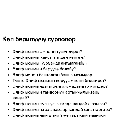
Көп берилүүчү суроолор
Элиф ысымы эмнени түшүндүрөт?
Элиф ысымы кайсы тилден келген?
Элиф ысымы Куръанда айтылганбы?
Элиф ысымын берүүгө болобу?
Элиф менен башталган башка ысымдар
Түштө Элиф ысымын көрүү эмнени билдирет?
Элиф ысымындагы белгилүү адамдар кимдер?
Элиф ысымын тандоонун артыкчылыктары
кандай?
Элиф ысымы түп нуска тилде кандай жазылат?
Элиф ысымына ээ адамдар кандай сапаттарга ээ?
Элиф ысымынын диний же тарыхый мааниси