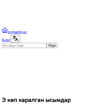
Ismlarim.uz
Блог
Изде
Эң көп каралган ысымдар