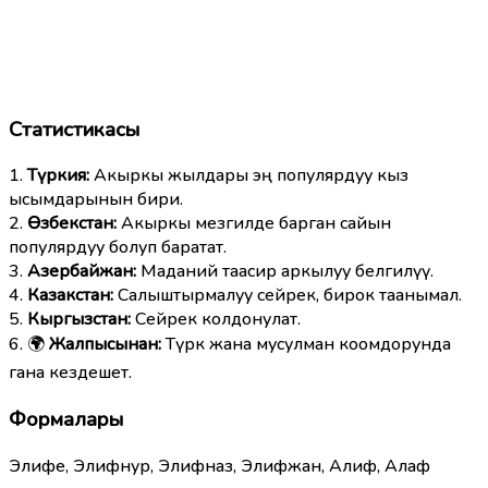
Статистикасы
1.
Түркия:
Акыркы жылдары эң популярдуу кыз
ысымдарынын бири.
2.
Өзбекстан:
Акыркы мезгилде барган сайын
популярдуу болуп баратат.
3.
Азербайжан:
Маданий таасир аркылуу белгилүү.
4.
Казакстан:
Салыштырмалуу сейрек, бирок таанымал.
5.
Кыргызстан:
Сейрек колдонулат.
6. 🌍
Жалпысынан:
Түрк жана мусулман коомдорунда
гана кездешет.
Формалары
Элифе, Элифнур, Элифназ, Элифжан, Алиф, Алаф