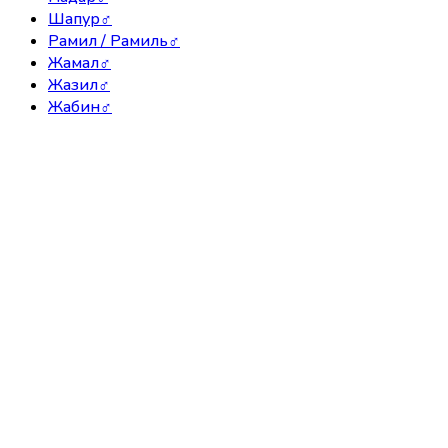
Шапур
♂
Рамил / Рамиль
♂
Жамал
♂
Жазил
♂
Жабин
♂