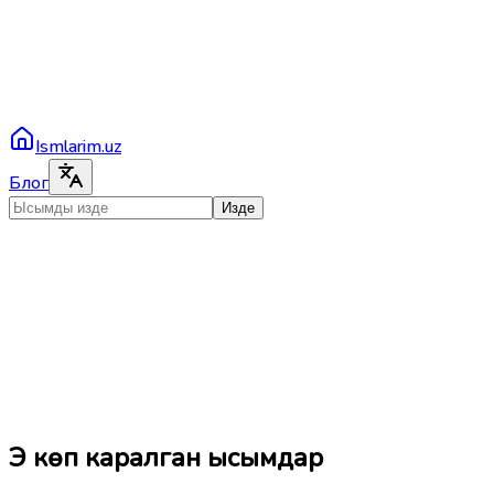
Ismlarim.uz
Блог
Изде
Эң көп каралган ысымдар