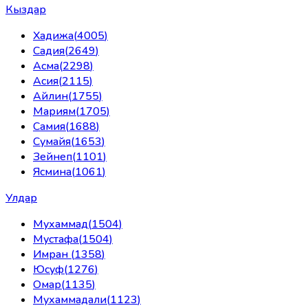
Кыздар
Хадижа
(
4005
)
Садия
(
2649
)
Асма
(
2298
)
Асия
(
2115
)
Айлин
(
1755
)
Мариям
(
1705
)
Самия
(
1688
)
Сумайя
(
1653
)
Зейнеп
(
1101
)
Ясмина
(
1061
)
Улдар
Мухаммад
(
1504
)
Мустафа
(
1504
)
Имран
(
1358
)
Юсуф
(
1276
)
Омар
(
1135
)
Мухаммадали
(
1123
)