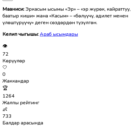
Мааниcи:
Эркасым ысымы «Эр» – «эр жүрөк, кайраттуу,
баатыр киши» жана «Касым» – «бөлүүчү, адилет менен
үлөштүрүүчү» деген сөздөрдөн түзүлгөн.
Келип чыгышы:
Араб ысымдары
👁
72
Көрүүлөр
🤍
0
Жаккандар
🏆
1264
Жалпы рейтинг
👶
733
Балдар арасында