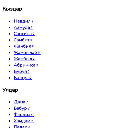
Кыздар
Навдил
♀
Азмуда
♀
Сангина
♀
Самбит
♀
Жанбил
♀
Жамбылай
♀
Жамбыл
♀
Абриниса
♀
Бурул
♀
Балгүл
♀
Улдар
Дана
♂
Бабур
♂
Фарвиз
♂
Хамдам
♂
Падар
♂