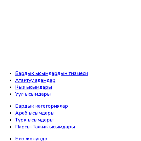
Бардык ысымдардын тизмеси
Атактуу адамдар
Кыз ысымдары
Уул ысымдары
Бардык категориялар
Араб ысымдары
Түрк ысымдары
Парсы-Тажик ысымдары
Биз жөнүндө