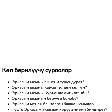
Көп берилүүчү суроолор
Эркасым ысымы эмнени түшүндүрөт?
Эркасым ысымы кайсы тилден келген?
Эркасым ысымы Куръанда айтылганбы?
Эркасым ысымын берүүгө болобу?
Эркасым менен башталган башка ысымдар
Түштө Эркасым ысымын көрүү эмнени билдирет?