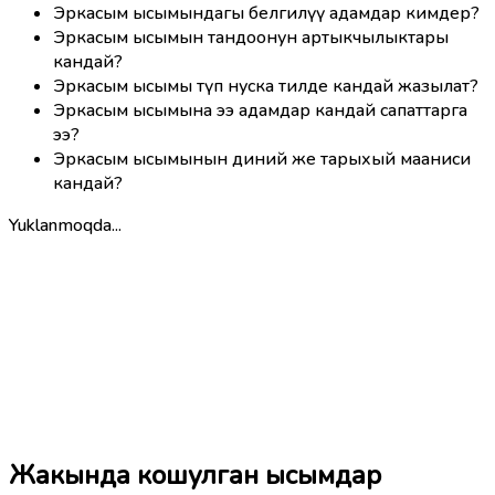
Эркасым ысымындагы белгилүү адамдар кимдер?
Эркасым ысымын тандоонун артыкчылыктары
кандай?
Эркасым ысымы түп нуска тилде кандай жазылат?
Эркасым ысымына ээ адамдар кандай сапаттарга
ээ?
Эркасым ысымынын диний же тарыхый мааниси
кандай?
Yuklanmoqda...
Жакында кошулган ысымдар