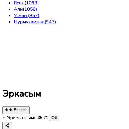
Ясин
(
1093
)
Али
(
1058
)
Усман
(
957
)
Нурмухаммад
(
947
)
Эркасым
🔊
🔊 Eshitish
♂ Эркек ысымы
👁
72
🤍
0